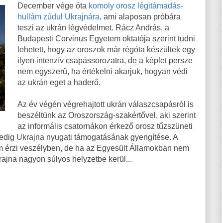
December vége óta
komoly orosz légitámadás-
hullám zúdul Ukrajnára
, ami alaposan próbára
teszi az ukrán légvédelmet. Rácz András, a
Budapesti Corvinus Egyetem oktatója szerint tudni
lehetett, hogy az oroszok már régóta készültek egy
ilyen intenzív csapássorozatra, de a képlet persze
nem egyszerű, ha értékelni akarjuk, hogyan védi
az ukrán eget a haderő.
Az év végén végrehajtott ukrán válaszcsapásról is
beszéltünk az Oroszország-szakértővel, aki szerint
az informális csatornákon érkező orosz tűzszüneti
pedig Ukrajna nyugati támogatásának gyengítése. A
m érzi veszélyben, de ha az Egyesült Államokban nem
ajna nagyon súlyos helyzetbe kerül...