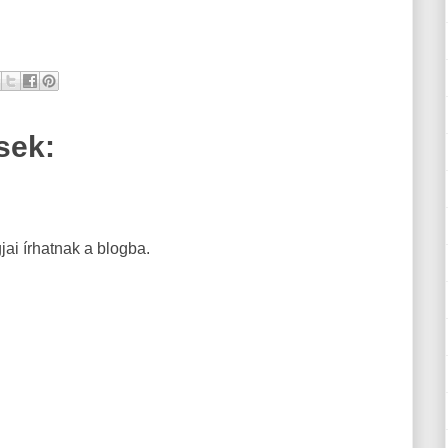
sek:
ai írhatnak a blogba.