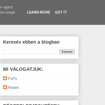
er-agent
rate usage
LEARN MORE
GOT IT
Keresés ebben a blogban
MI VÁLOGATJUK:
PuPu
Repeti