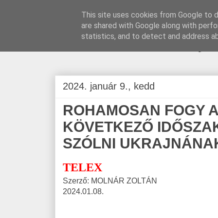
This site uses cookies from Google to de
are shared with Google along with perfo
BLOGÁSZAT, na
statistics, and to detect and address a
2024. január 9., kedd
ROHAMOSAN FOGY A 
KÖVETKEZŐ IDŐSZA
SZÓLNI UKRAJNÁNA
TELEX
Szerző: MOLNÁR ZOLTÁN
2024.01.08.