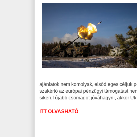
ajánlatok nem komolyak, elsődleges céljuk 
szakértő az európai pénzügyi támogatást ne
sikerül újabb csomagot jóváhagyni, akkor Ukr
ITT OLVASHATÓ