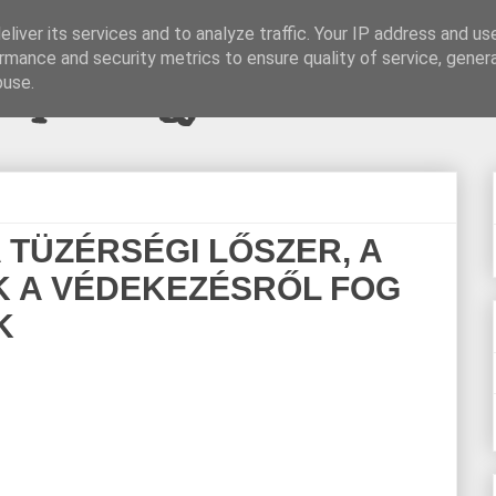
liver its services and to analyze traffic. Your IP address and us
rmance and security metrics to ensure quality of service, gene
pi blogjava
buse.
TÜZÉRSÉGI LŐSZER, A
K A VÉDEKEZÉSRŐL FOG
K