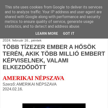
This site uses cookies from Google to deliver its services
BLOGÁSZAT, napi
and to analyze traffic. Your IP address and user-agent are
shared with Google along with performance and security
blogjava
metrics to ensure quality of service, generate usage
statistics, and to detect and address abuse.
LEARN MORE
GOT IT
2024. február 16., péntek
TÖBB TÍZEZER EMBER A HŐSÖK
TERÉN, AKIK TÖBB MILLIÓ EMBERT
KÉPVISELNEK, VALAMI
ELKEZDŐDÖTT
AMERIKAI NÉPSZAVA
Szerző: AMERIKAI NÉPSZAVA
2024.02.16.