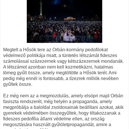
Megtelt a Hősök tere az Orbán-kormány pedofilokat
védelmező politikája miatt, a tüntetés létszámát fideszes
számolással százezernek vagy kétszázezernek mondanák.
A létszámot azonban nem kell kozmetikázni, hatalmas
tömeg gyűlt össze, amely megtöltötte a Hősök terét. Ami
pedig még ennél is fontosabb, a tízezrek milliók nevében
gyűltek össze.
Ez még nem az a megmozdulás, amely elsöpri majd Orbán
fasiszta rendszerét, még helyén a propaganda, amely
megpróbálja a baloldal zsoldosainak beállítani azokat, akik
gyerekek védelmében összegyűltek, hogy tiltakozzanak a
fideszes pedofília állami védelme ellen, az ország
megosztására használt gyűlöletpropagandát, amire a