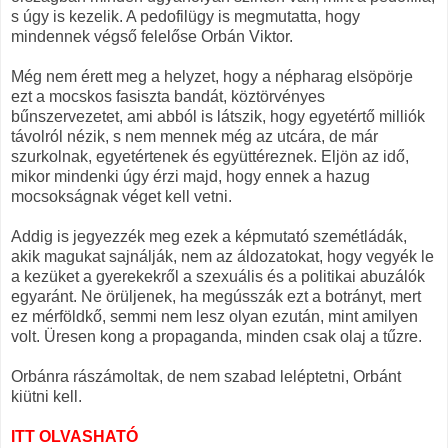
s úgy is kezelik. A pedofilügy is megmutatta, hogy
mindennek végső felelőse Orbán Viktor.
Még nem érett meg a helyzet, hogy a népharag elsöpörje
ezt a mocskos fasiszta bandát, köztörvényes
bűnszervezetet, ami abból is látszik, hogy egyetértő milliók
távolról nézik, s nem mennek még az utcára, de már
szurkolnak, egyetértenek és együttéreznek. Eljön az idő,
mikor mindenki úgy érzi majd, hogy ennek a hazug
mocsokságnak véget kell vetni.
Addig is jegyezzék meg ezek a képmutató szemétládák,
akik magukat sajnálják, nem az áldozatokat, hogy vegyék le
a kezüket a gyerekekről a szexuális és a politikai abuzálók
egyaránt. Ne örüljenek, ha megússzák ezt a botrányt, mert
ez mérföldkő, semmi nem lesz olyan ezután, mint amilyen
volt. Üresen kong a propaganda, minden csak olaj a tűzre.
Orbánra rászámoltak, de nem szabad leléptetni, Orbánt
kiütni kell.
ITT OLVASHATÓ