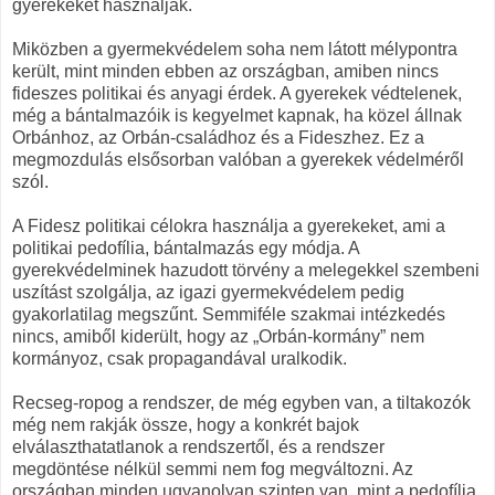
gyerekeket használják.
Miközben a gyermekvédelem soha nem látott mélypontra
került, mint minden ebben az országban, amiben nincs
fideszes politikai és anyagi érdek. A gyerekek védtelenek,
még a bántalmazóik is kegyelmet kapnak, ha közel állnak
Orbánhoz, az Orbán-családhoz és a Fideszhez. Ez a
megmozdulás elsősorban valóban a gyerekek védelméről
szól.
A Fidesz politikai célokra használja a gyerekeket, ami a
politikai pedofília, bántalmazás egy módja. A
gyerekvédelminek hazudott törvény a melegekkel szembeni
uszítást szolgálja, az igazi gyermekvédelem pedig
gyakorlatilag megszűnt. Semmiféle szakmai intézkedés
nincs, amiből kiderült, hogy az „Orbán-kormány” nem
kormányoz, csak propagandával uralkodik.
Recseg-ropog a rendszer, de még egyben van, a tiltakozók
még nem rakják össze, hogy a konkrét bajok
elválaszthatatlanok a rendszertől, és a rendszer
megdöntése nélkül semmi nem fog megváltozni. Az
országban minden ugyanolyan szinten van, mint a pedofília,