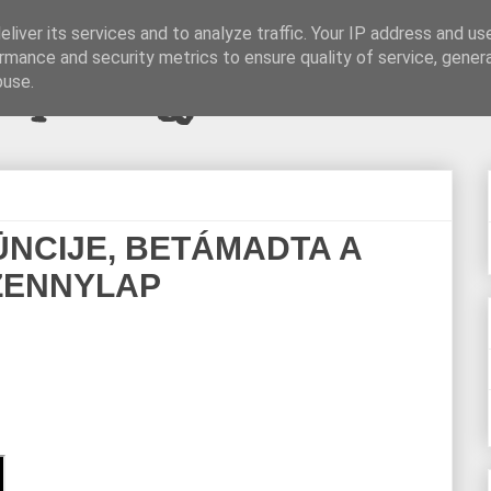
liver its services and to analyze traffic. Your IP address and us
rmance and security metrics to ensure quality of service, gene
pi blogjava
buse.
ÜNCIJE, BETÁMADTA A
SZENNYLAP