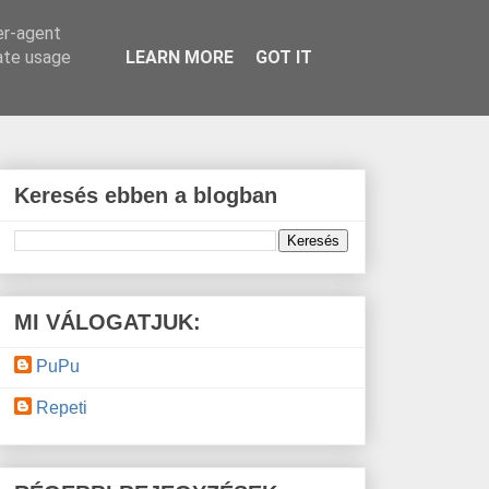
er-agent
rate usage
LEARN MORE
GOT IT
Keresés ebben a blogban
MI VÁLOGATJUK:
PuPu
Repeti