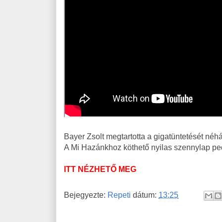
Bayer Zsolt megtartotta a gigatüntetését néhá
A Mi Hazánkhoz köthető nyilas szennylap pe
ITT NÉZHETŐ MEG
Bejegyezte:
Repeti
dátum:
13:25