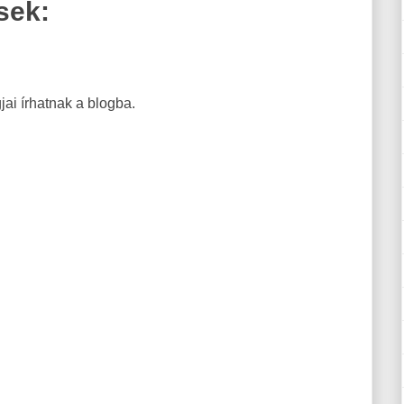
sek:
ai írhatnak a blogba.