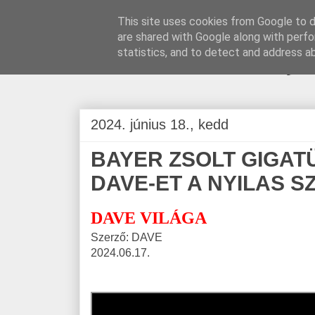
This site uses cookies from Google to de
are shared with Google along with perfo
BLOGÁSZAT, na
statistics, and to detect and address a
2024. június 18., kedd
BAYER ZSOLT GIGAT
DAVE-ET A NYILAS 
DAVE VILÁGA
Szerző: DAVE
2024.06.17.