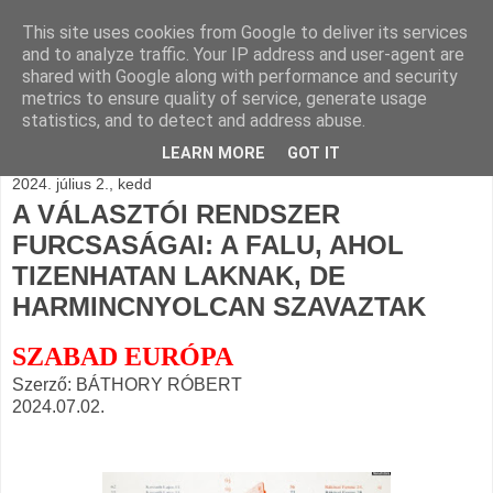
This site uses cookies from Google to deliver its services
BLOGÁSZAT, napi
and to analyze traffic. Your IP address and user-agent are
shared with Google along with performance and security
blogjava
metrics to ensure quality of service, generate usage
statistics, and to detect and address abuse.
LEARN MORE
GOT IT
2024. július 2., kedd
A VÁLASZTÓI RENDSZER
FURCSASÁGAI: A FALU, AHOL
TIZENHATAN LAKNAK, DE
HARMINCNYOLCAN SZAVAZTAK
SZABAD EURÓPA
Szerző: BÁTHORY RÓBERT
2024.07.02.