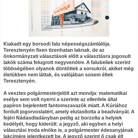
Kiakadt egy borsodi falu népességszámlálója.
Teresztenyén fixen tizenhatan laknak, de az
önkormányzati választások előtt a választásra jogosult
lakók száma felugrott negyvenötre. A falubeliek szerint
többségében olyanok döntöttek a sorsukról, akiket még
életükben nem láttak, és valójában sosem éltek
Teresztenyén.
A vesztes polgármesterjelölt azt mondja: matematikai
esélye sem volt nyerni a szerinte az ellenfele által
papíron bejelentett fantomszavazók miatt. A Kúriához
fordult jogorvoslatért, amely elutasította a beadványát. A
fejéri Nádasdladányban pedig az borzolta a helyiek
kedélyét, hogy kiderült: a jegyző, aki egyben a helyi
választási iroda elnöke is, a polgármester édesanyjának
lakcímére jelentkezett be. A jegyző szerint ő csak élt