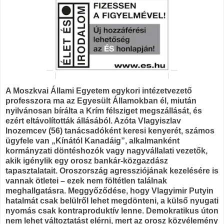
A Moszkvai Állami Egyetem egykori intézetvezető
professzora ma az Egyesült Államokban él, miután
nyilvánosan bírálta a Krím félsziget megszállását, és
ezért eltávolították állásából. Azóta Vlagyiszlav
Inozemcev (56) tanácsadóként keresi kenyerét, számos
ügyfele van „Kínától Kanadáig”, alkalmanként
kormányzati döntéshozók vagy nagyvállalati vezetők,
akik igénylik egy orosz bankár-közgazdász
tapasztalatait. Oroszország agressziójának kezelésére is
vannak ötletei – ezek nem föltétlen találnak
meghallgatásra. Meggyőződése, hogy Vlagyimir Putyin
hatalmát csak belülről lehet megdönteni, a külső nyugati
nyomás csak kontraproduktív lenne. Demokratikus úton
nem lehet változtatást elérni, mert az orosz közvélemény