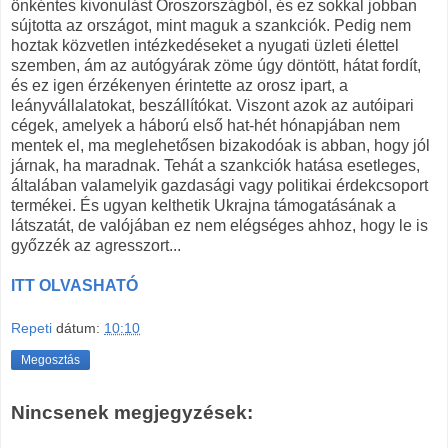
önkéntes kivonulást Oroszországból, és ez sokkal jobban
sújtotta az országot, mint maguk a szankciók. Pedig nem
hoztak közvetlen intézkedéseket a nyugati üzleti élettel
szemben, ám az autógyárak zöme úgy döntött, hátat fordít,
és ez igen érzékenyen érintette az orosz ipart, a
leányvállalatokat, beszállítókat. Viszont azok az autóipari
cégek, amelyek a háború első hat-hét hónapjában nem
mentek el, ma meglehetősen bizakodóak is abban, hogy jól
járnak, ha maradnak. Tehát a szankciók hatása esetleges,
általában valamelyik gazdasági vagy politikai érdekcsoport
termékei. És ugyan kelthetik Ukrajna támogatásának a
látszatát, de valójában ez nem elégséges ahhoz, hogy le is
győzzék az agresszort...
ITT OLVASHATÓ
Repeti
dátum:
10:10
Megosztás
Nincsenek megjegyzések: