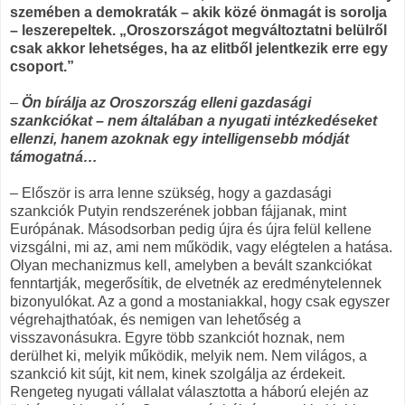
szemében a demokraták – akik közé önmagát is sorolja
– leszerepeltek. „Oroszországot megváltoztatni belülről
csak akkor lehetséges, ha az elitből jelentkezik erre egy
csoport.”
–
Ön bírálja az Oroszország elleni gazdasági
szankciókat – nem általában a nyugati intézkedéseket
ellenzi, hanem azoknak egy intelligensebb módját
támogatná…
– Először is arra lenne szükség, hogy a gazdasági
szankciók Putyin rendszerének jobban fájjanak, mint
Európának. Másodsorban pedig újra és újra felül kellene
vizsgálni, mi az, ami nem működik, vagy elégtelen a hatása.
Olyan mechanizmus kell, amelyben a bevált szankciókat
fenntartják, megerősítik, de elvetnék az eredménytelennek
bizonyulókat. Az a gond a mostaniakkal, hogy csak egyszer
végrehajthatóak, és nemigen van lehetőség a
visszavonásukra. Egyre több szankciót hoznak, nem
derülhet ki, melyik működik, melyik nem. Nem világos, a
szankció kit sújt, kit nem, kinek szolgálja az érdekeit.
Rengeteg nyugati vállalat választotta a háború elején az