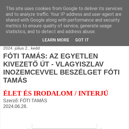
This site uses cookies from Google to deliver its services
BLOGÁSZAT, napi
and to analyze traffic. Your IP address and user-agent are
shared with Google along with performance and security
blogjava
metrics to ensure quality of service, generate usage
statistics, and to detect and address abuse.
LEARN MORE
GOT IT
2024. július 2., kedd
FÓTI TAMÁS: AZ EGYETLEN
KIVEZETŐ ÚT - VLAGYISZLAV
INOZEMCEVVEL BESZÉLGET FÓTI
TAMÁS
ÉLET ÉS IRODALOM / INTERJÚ
Szerző: FÓTI TAMÁS
2024.06.28.