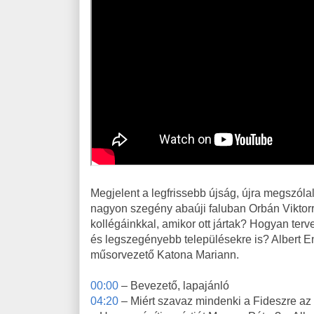
Megjelent a legfrissebb újság, újra megszóla
nagyon szegény abaúji faluban Orbán Viktorra
kollégáinkkal, amikor ott jártak? Hogyan terve
és legszegényebb településekre is? Albert En
műsorvezető Katona Mariann.
00:00
– Bevezető, lapajánló
04:20
– Miért szavaz mindenki a Fideszre az