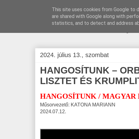
This site uses cookies from Google to de
are shared with Google along with perfo
BLOGÁSZAT, na
statistics, and to detect and address a
2024. július 13., szombat
HANGOSÍTUNK – OR
LISZTET ÉS KRUMPLI
HANGOSÍTUNK / MAGYAR
Műsorvezető: KATONA MARIANN
2024.07.12.