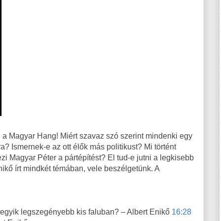
l a Magyar Hang! Miért szavaz szó szerint mindenki egy
? Ismernek-e az ott élők más politikust? Mi történt
zi Magyar Péter a pártépítést? El tud-e jutni a legkisebb
ikő írt mindkét témában, vele beszélgetünk. A
 egyik legszegényebb kis faluban? – Albert Enikő
16:28