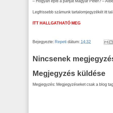
– Hogyan építi a pártját Magyar Péter? – Alb
Legfrissebb számunk tartalomjegyzékét itt tal
ITT HALLGATHATÓ MEG
Bejegyezte:
Repeti
dátum:
14:32
Nincsenek megjegyzé
Megjegyzés küldése
Megjegyzés: Megjegyzéseket csak a blog tagj