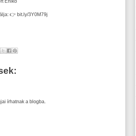
ert Enikő
álja: 👉 bit.ly/3Y0M79j
sek:
ai írhatnak a blogba.