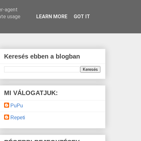
er-agent
rate usage
LEARN MORE
GOT IT
Keresés ebben a blogban
MI VÁLOGATJUK:
PuPu
Repeti