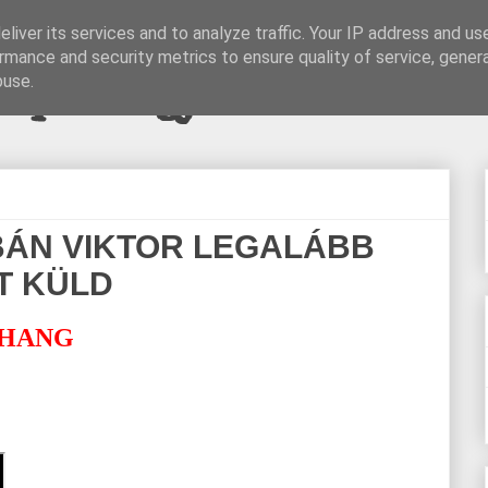
liver its services and to analyze traffic. Your IP address and us
rmance and security metrics to ensure quality of service, gene
pi blogjava
buse.
BÁN VIKTOR LEGALÁBB
T KÜLD
 HANG