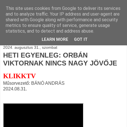
This site uses cookies from Google to deliver its services
BLOGÁSZAT, napi
and to analyze traffic. Your IP address and user-agent are
shared with Google along with performance and security
blogjava
metrics to ensure quality of service, generate usage
statistics, and to detect and address abuse.
LEARN MORE
GOT IT
2024. augusztus 31., szombat
HETI EGYENLEG: ORBÁN
VIKTORNAK NINCS NAGY JÖVŐJE
KLIKKTV
Műsorvezető: BÁNÓ ANDRÁS
2024.08.31.