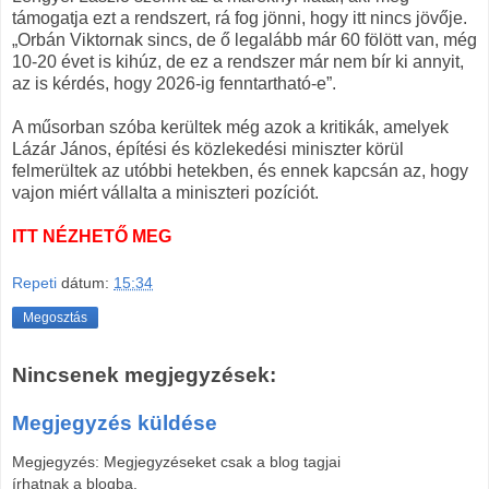
támogatja ezt a rendszert, rá fog jönni, hogy itt nincs jövője.
„Orbán Viktornak sincs, de ő legalább már 60 fölött van, még
10-20 évet is kihúz, de ez a rendszer már nem bír ki annyit,
az is kérdés, hogy 2026-ig fenntartható-e”.
A műsorban szóba kerültek még azok a kritikák, amelyek
Lázár János, építési és közlekedési miniszter körül
felmerültek az utóbbi hetekben, és ennek kapcsán az, hogy
vajon miért vállalta a miniszteri pozíciót.
ITT NÉZHETŐ MEG
Repeti
dátum:
15:34
Megosztás
Nincsenek megjegyzések:
Megjegyzés küldése
Megjegyzés: Megjegyzéseket csak a blog tagjai
írhatnak a blogba.