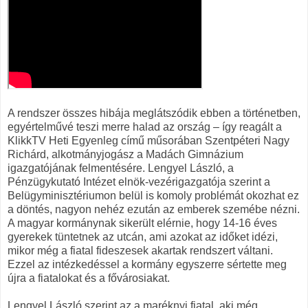
A rendszer összes hibája meglátszódik ebben a történetben,
egyértelművé teszi merre halad az ország – így reagált a
KlikkTV Heti Egyenleg című műsorában Szentpéteri Nagy
Richárd, alkotmányjogász a Madách Gimnázium
igazgatójának felmentésére. Lengyel László, a
Pénzügykutató Intézet elnök-vezérigazgatója szerint a
Belügyminisztériumon belül is komoly problémát okozhat ez
a döntés, nagyon nehéz ezután az emberek szemébe nézni.
A magyar kormánynak sikerült elérnie, hogy 14-16 éves
gyerekek tüntetnek az utcán, ami azokat az időket idézi,
mikor még a fiatal fideszesek akartak rendszert váltani.
Ezzel az intézkedéssel a kormány egyszerre sértette meg
újra a fiatalokat és a fővárosiakat.
Lengyel László szerint az a maréknyi fiatal, aki még