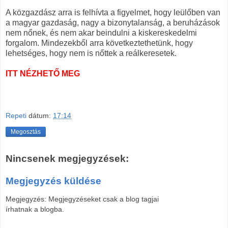
A közgazdász arra is felhívta a figyelmet, hogy leülőben van
a magyar gazdaság, nagy a bizonytalanság, a beruházások
nem nőnek, és nem akar beindulni a kiskereskedelmi
forgalom. Mindezekből arra következtethetünk, hogy
lehetséges, hogy nem is nőttek a reálkeresetek.
ITT NÉZHETŐ MEG
Repeti
dátum:
17:14
Megosztás
Nincsenek megjegyzések:
Megjegyzés küldése
Megjegyzés: Megjegyzéseket csak a blog tagjai
írhatnak a blogba.