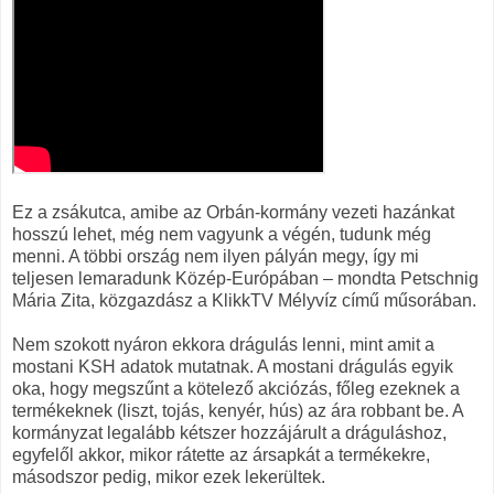
Ez a zsákutca, amibe az Orbán-kormány vezeti hazánkat
hosszú lehet, még nem vagyunk a végén, tudunk még
menni. A többi ország nem ilyen pályán megy, így mi
teljesen lemaradunk Közép-Európában – mondta Petschnig
Mária Zita, közgazdász a KlikkTV Mélyvíz című műsorában.
Nem szokott nyáron ekkora drágulás lenni, mint amit a
mostani KSH adatok mutatnak. A mostani drágulás egyik
oka, hogy megszűnt a kötelező akciózás, főleg ezeknek a
termékeknek (liszt, tojás, kenyér, hús) az ára robbant be. A
kormányzat legalább kétszer hozzájárult a dráguláshoz,
egyfelől akkor, mikor rátette az ársapkát a termékekre,
másodszor pedig, mikor ezek lekerültek.