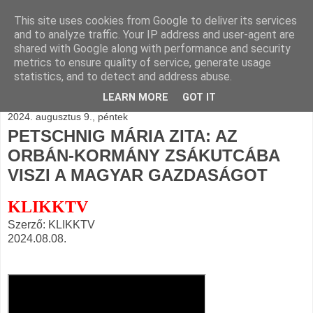
This site uses cookies from Google to deliver its services
BLOGÁSZAT, napi
and to analyze traffic. Your IP address and user-agent are
shared with Google along with performance and security
blogjava
metrics to ensure quality of service, generate usage
statistics, and to detect and address abuse.
LEARN MORE
GOT IT
2024. augusztus 9., péntek
PETSCHNIG MÁRIA ZITA: AZ
ORBÁN-KORMÁNY ZSÁKUTCÁBA
VISZI A MAGYAR GAZDASÁGOT
KLIKKTV
Szerző: KLIKKTV
2024.08.08.