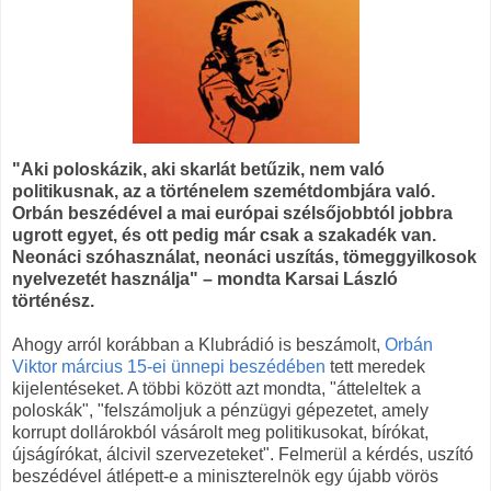
"Aki poloskázik, aki skarlát betűzik, nem való
politikusnak, az a történelem szemétdombjára való.
Orbán beszédével a mai európai szélsőjobbtól jobbra
ugrott egyet, és ott pedig már csak a szakadék van.
Neonáci szóhasználat, neonáci uszítás, tömeggyilkosok
nyelvezetét használja" – mondta Karsai László
történész.
Ahogy arról korábban a Klubrádió is beszámolt,
Orbán
Viktor március 15-ei ünnepi beszédében
tett meredek
kijelentéseket. A többi között azt mondta, "átteleltek a
poloskák", "felszámoljuk a pénzügyi gépezetet, amely
korrupt dollárokból vásárolt meg politikusokat, bírókat,
újságírókat, álcivil szervezeteket". Felmerül a kérdés, uszító
beszédével átlépett-e a miniszterelnök egy újabb vörös