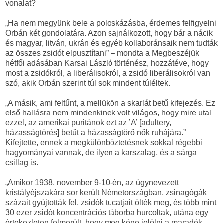
vonalat?
„Ha nem megyünk bele a poloskázásba, érdemes felfigyelni
Orbán két gondolatára. Azon sajnálkozott, hogy bár a nácik
és magyar, litván, ukrán és egyéb kollaboránsaik nem tudták
az összes zsidót elpusztítani” – mondta a Megbeszéjük
hétfői adásában Karsai László történész, hozzátéve, hogy
most a zsidókról, a liberálisokról, a zsidó liberálisokról van
szó, akik Orbán szerint túl sok mindent túléltek.
„A másik, ami feltűnt, a mellükön a skarlát betű kifejezés. Ez
első hallásra nem mindenkinek volt világos, hogy mire utal
ezzel, az amerikai puritánok ezt az ’A’ [adultery,
házasságtörés] betűt a házasságtörő nők ruhájára.”
Kifejtette, ennek a megkülönböztetésnek sokkal régebbi
hagyományai vannak, de ilyen a karszalag, és a sárga
csillag is.
„Amikor 1938. november 9-10-én, az úgynevezett
kristályéjszakára sor került Németországban, zsinagógák
százait gyújtották fel, zsidók tucatjait ölték meg, és több mint
30 ezer zsidót koncentrációs táborba hurcoltak, utána egy
értekezleten felmerült, hogy meg kéne jelölni a maradék