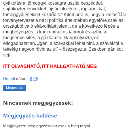
gyilkolásra, tömeggyilkosságra uszító beszéddel,
sajtóközleményekkel, újságcikkekkel, röplapokkal,
tömeggyűlésekkel kezdődik.” Kitért arra is, hogy a kiutasítási
törvénytervezet a náci politika értelmében egyelőre csak az
országból való eltávolítást jelenti, de a következő lépés a
megbélyegzés, a koncentrációs táborok és aztán a
megsemmisítés, a gázkamra. Hangsúlyozta, ez
elfogadhatatlan. „Igen, a szavakkal lehet ölni, a szavaktól a
tettekig nagyon rövid az út” – összegezte. Ezekben pánikot
sejt.
ITT OLVASHATÓ, ITT HALLGATHATÓ MEG
Repeti
dátum:
8:08
Megosztás
Nincsenek megjegyzések:
Megjegyzés küldése
Megjegyzés: Megjegyzéseket csak a blog tagjai