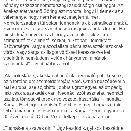
néhány százezer németországi zsidót sárga csillaggal. Az
értekezletet vezető Göring azt mondta, hogy Hitlernek az a
véleménye, hogy nem kéne ezt megtenni, mert
Németországban túl sokan lennének, akik sajnálkoznának a
zsidókon, és túl sok szolidaritási megnyilvánulás lenne. Ha
most Orbán bevezeti azt, hogy azoknak, akik valaha
szimpatizáltak a liberálisokkal, a Szabad Demokrata
Szövetségre, vagy a szocialista pártra szavaztak, azoknak
vörös, vagy sárga csillagot vörössel keresztezve kell
viselnünk, nem tudom, velünk hányan vállalnának
szolidaritást” – vont párhuzamot.
„Aki poloskázik, aki skarlát betűzik, nem való politikusnak,
az a történelem szemétdombjára való. Orbán beszédével a
mai európai szélsőjobbtól jobbra ugrott egyet, és ott pedig
már csak a szakadék van. Neonáci szóhasználat, neonáci
uszítás, tömeggyilkosok nyelvezetét használja” – mondta
Karsai. Esetleges mentségül említette meg, hogy szerinte
Orbán már nem teljesen normális. Karsai szerint ugyanis a
30 évvel ezelőtt Orbán Viktor felképelte volna a mait.
„Tudnak-e a szavak ölni? Úgy kezdődik, gyilkos beszéddel,