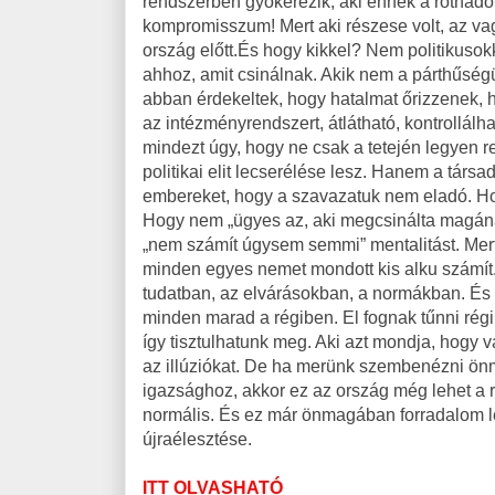
rendszerben gyökerezik, aki ennek a rothadó
kompromisszum! Mert aki részese volt, az va
ország előtt.És hogy kikkel? Nem politikuso
ahhoz, amit csinálnak. Akik nem a párthűség
abban érdekeltek, hogy hatalmat őrizzenek,
az intézményrendszert, átlátható, kontrollálha
mindezt úgy, hogy ne csak a tetején legyen 
politikai elit lecserélése lesz. Hanem a társ
embereket, hogy a szavazatuk nem eladó. H
Hogy nem „ügyes az, aki megcsinálta magának”,
„nem számít úgysem semmi” mentalitást. Mer
minden egyes nemet mondott kis alku számít.
tudatban, az elvárásokban, a normákban. És f
minden marad a régiben. El fognak tűnni régi
így tisztulhatunk meg. Aki azt mondja, hogy v
az illúziókat. De ha merünk szembenézni önm
igazsághoz, akkor ez az ország még lehet a
normális. És ez már önmagában forradalom le
újraélesztése.
ITT OLVASHATÓ