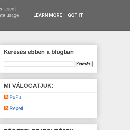
er-agent
rate usage
LEARN MORE
GOT IT
Keresés ebben a blogban
MI VÁLOGATJUK:
PuPu
Repeti