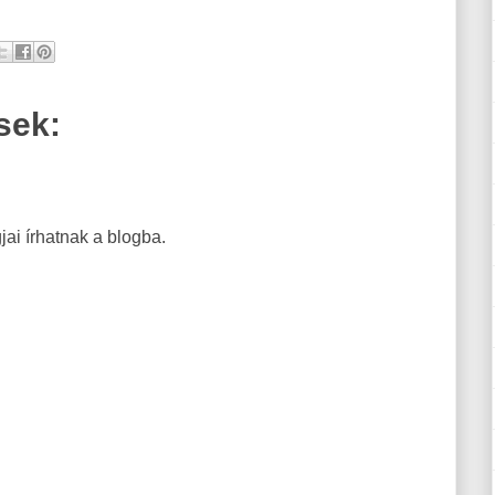
sek:
ai írhatnak a blogba.