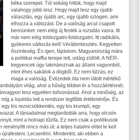
béka szerepet. Túl sokáig hittük, hogy majd
valahogy jobb lesz. Hogy majd lesz egy újabb
választás, egy újabb arc, egy újabb szlogen, ami
elhozza a változást. De a valóság arcul csapott
bennünket: nem elég új festék a rozsdás vasra. Itt
már nem elég toldozgatni-foldozgatni. Itt radikális,
gyökeres változás kell! Vérátömlesztés. Kegyetlen
őszinteség. És igen, fájdalom. Magyarország mára
a politikai maffia terepe lett, odáig züllött. A NER-
kegyencek úgy lakmároznak az állami vagyonból,
mint éhes sakálok a dögből. Ez nem túlzás, ez
maga a valóság. Évtizedek óta nem látott mértékű
rambátyám világ, ahol a hűség többet ér a hozzáértésnél.
vagyon lesz egyetlen tollvonással. Ahol a minőség, az
míg a lojalitás lett a rendszer legfőbb értékmérője. És
lt egy kis rezsicsökkentés, egy kis krumpli, egy
avazat. A társadalmat megtanították arra, hogy olcsón
nyit, mint a holnapi tűzifa. Ez nem csak a politikusok
emény!Itt nincs más út: a teljes hatalmi elitet le kell
újrafesteni. Lecserélni. Mindenkit, aki ebben a