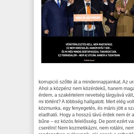
korrupció szőtte át a mindennapjainkat. Az u
Ahol a közpénz nem közérdekű, hanem magán
érdem, a szakértelem nevetség tárgyává vált, 
mi történt? A többség hallgatott. Mert elég vo
közmunka, egy fenyegetés, és máris jött a sz
eladható. Hogy a hosszú távú érdek nem ér an
bűne – ez közös felelősség. De pont ezért van r
cserélni! Nem kozmetikázni, nem rotálni, nem 