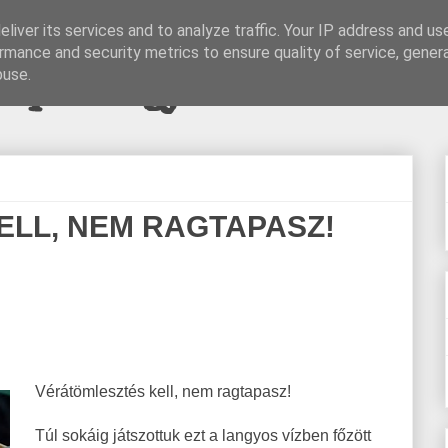
liver its services and to analyze traffic. Your IP address and us
rmance and security metrics to ensure quality of service, gene
pi blogjava
buse.
LL, NEM RAGTAPASZ!
Vérátömlesztés kell, nem ragtapasz!
Túl sokáig játszottuk ezt a langyos vízben főzött