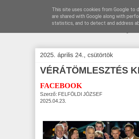
This site uses cookies from Google to de
are shared with Google along with perfo
BLOGÁSZAT, na
statistics, and to detect and address a
2025. április 24., csütörtök
VÉRÁTÖMLESZTÉS KE
FACEBOOK
Szerző: FELFÖLDI JÓZSEF
2025.04.23.