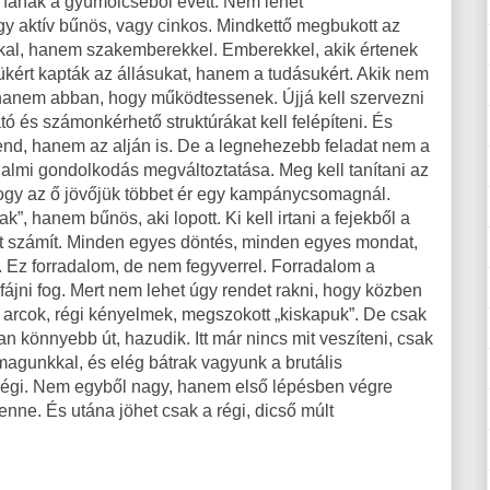
 fának a gyümölcséből evett. Nem lehet
gy aktív bűnös, vagy cinkos. Mindkettő megbukott az
kkal, hanem szakemberekkel. Emberekkel, akik értenek
ükért kapták az állásukat, hanem a tudásukért. Akik nem
 hanem abban, hogy működtessenek. Újjá kell szervezni
tó és számonkérhető struktúrákat kell felépíteni. És
rend, hanem az alján is. De a legnehezebb feladat nem a
adalmi gondolkodás megváltoztatása. Meg kell tanítani az
ogy az ő jövőjük többet ér egy kampánycsomagnál.
 hanem bűnös, aki lopott. Ki kell irtani a fejekből a
t számít. Minden egyes döntés, minden egyes mondat,
 Ez forradalom, de nem fegyverrel. Forradalom a
ájni fog. Mert nem lehet úgy rendet rakni, hogy közben
 arcok, régi kényelmek, megszokott „kiskapuk”. De csak
an könnyebb út, hazudik. Itt már nincs mit veszíteni, csak
agunkkal, és elég bátrak vagyunk a brutális
 régi. Nem egyből nagy, hanem első lépésben végre
nne. És utána jöhet csak a régi, dicső múlt