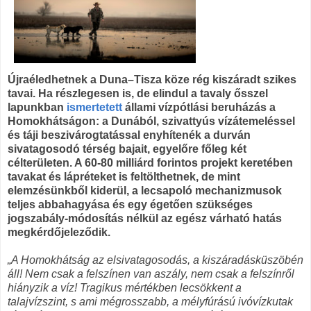
Újraéledhetnek a Duna–Tisza köze rég kiszáradt szikes
tavai. Ha részlegesen is, de elindul a tavaly ősszel
lapunkban
ismertetett
állami vízpótlási beruházás a
Homokhátságon: a Dunából, szivattyús vízátemeléssel
és táji beszivárogtatással enyhítenék a durván
sivatagosodó térség bajait, egyelőre főleg két
célterületen. A 60-80 milliárd forintos projekt keretében
tavakat és lápréteket is feltölthetnek, de mint
elemzésünkből kiderül, a lecsapoló mechanizmusok
teljes abbahagyása és egy égetően szükséges
jogszabály-módosítás nélkül az egész várható hatás
megkérdőjeleződik.
„A Homokhátság az elsivatagosodás, a kiszáradásküszöbén
áll! Nem csak a felszínen van aszály, nem csak a felszínről
hiányzik a víz! Tragikus mértékben lecsökkent a
talajvízszint, s ami mégrosszabb, a mélyfúrású ivóvízkutak