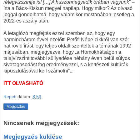
rétegvízszintje is! […] A huszonnegyedik órában vagyunk
” –
írta a Bács-Kiskun megyei napilap. Hogy mikor? Az olvasó
joggal gondolhatná, hogy valamikor mostanában, esetleg a
2022-es aszály után.
A letaglózó megfejtés ezzel szemben az, hogy egy
harminchárom évvel ezelőtti Petőfi Népe-cikkről van szó:
hat rövid írást, egy teljes oldalt szenteltek a témának 1992
májusában, megjegyezve, hogy „a Homokhátságon a
talajvízszint további süllyedése néhány éven belül súlyos
sivatagosodást fog eredményezni, s a kertészeti kultúrák
kipusztulásával kell számolni”...
ITT OLVASHATÓ
Repeti
dátum:
8:53
Megosztás
Nincsenek megjegyzések:
Megjegyzés küldése