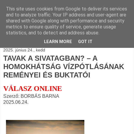
This site uses cookies from Google to deliver its services
BLOGÁSZAT, napi
and to analyze traffic. Your IP address and user-agent are
shared with Google along with performance and security
blogjava
metrics to ensure quality of service, generate usage
statistics, and to detect and address abuse.
LEARN MORE
GOT IT
2025. június 24., kedd
TAVAK A SIVATAGBAN? – A
HOMOKHÁTSÁG VÍZPÓTLÁSÁNAK
REMÉNYEI ÉS BUKTATÓI
VÁLASZ ONLINE
Szerző: BORBÁS BARNA
2025.06.24.