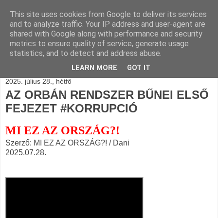
This site uses cookies from Google to deliver its services
BLOGÁSZAT, napi
and to analyze traffic. Your IP address and user-agent are
shared with Google along with performance and security
blogjava
metrics to ensure quality of service, generate usage
statistics, and to detect and address abuse.
LEARN MORE
GOT IT
2025. július 28., hétfő
AZ ORBÁN RENDSZER BŰNEI ELSŐ
FEJEZET #KORRUPCIÓ
MI EZ AZ ORSZÁG?!
Szerző: MI EZ AZ ORSZÁG?! / Dani
2025.07.28.