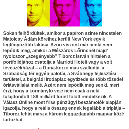
Sokan felhördültek, amikor a papíron szinte nincstelen
Matolcsy Ádám köreihez került New York egyik
legfényűzőbb lakása. Azon viszont már senki nem
lepődik meg, amikor a Mészáros Lőrincnél majd’
nyolcszor „szegényebb” Tiborcz István hirtelen a
portfoliójához csatolja a Marriott Hotelt vagy a volt
tévészékházat – a Duna-korzó más szállodái, a
Szabadság tér egyéb palotái, a Svábhegy fejlesztési
területei, a belgrádi irodapiac egytizede és több tőzsdei
óriásvállalat mellé. Azért nem lepődik meg senki, mert
érzi, hogy a kormányfő veje nem csak a neki
tulajdonított 188 milliárd forint fölött rendelkezik. A
Válasz Online most friss pénzügyi beszámolók alapján
igazolja, hogy a reális összeg ennek legalább a triplája –
Tiborcz tehát mára a három leggazdagabb magyar közé
tartozhat...