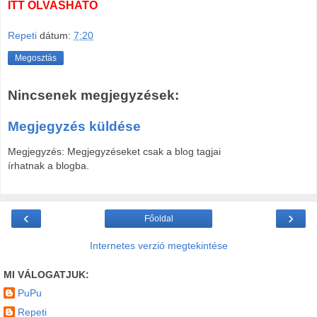
ITT OLVASHATÓ
Repeti
dátum:
7:20
Megosztás
Nincsenek megjegyzések:
Megjegyzés küldése
Megjegyzés: Megjegyzéseket csak a blog tagjai
írhatnak a blogba.
‹
›
Főoldal
Internetes verzió megtekintése
MI VÁLOGATJUK:
PuPu
Repeti