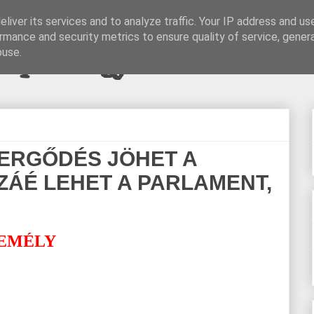
liver its services and to analyze traffic. Your IP address and us
rmance and security metrics to ensure quality of service, gene
pi blogjava
buse.
VERGŐDÉS JÖHET A
SZÁÉ LEHET A PARLAMENT,
ZEMÉLY