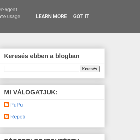
er-agent
rate usage
LEARN MORE
GOT IT
Keresés ebben a blogban
MI VÁLOGATJUK:
PuPu
Repeti