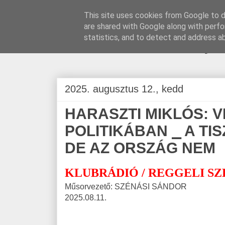
This site uses cookies from Google to de
are shared with Google along with perfo
BLOGÁSZAT, na
statistics, and to detect and address a
2025. augusztus 12., kedd
HARASZTI MIKLÓS: 
POLITIKÁBAN ⎯ A TI
DE AZ ORSZÁG NEM
KLUBRÁDIÓ / REGGELI S
Műsorvezető: SZÉNÁSI SÁNDOR
2025.08.11.