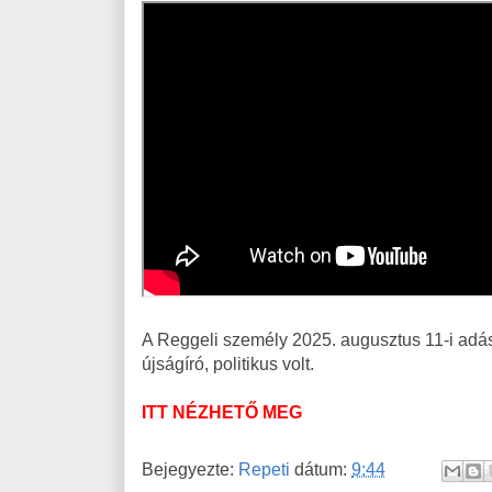
A Reggeli személy 2025. augusztus 11-i adá
újságíró, politikus volt.
ITT NÉZHETŐ MEG
Bejegyezte:
Repeti
dátum:
9:44