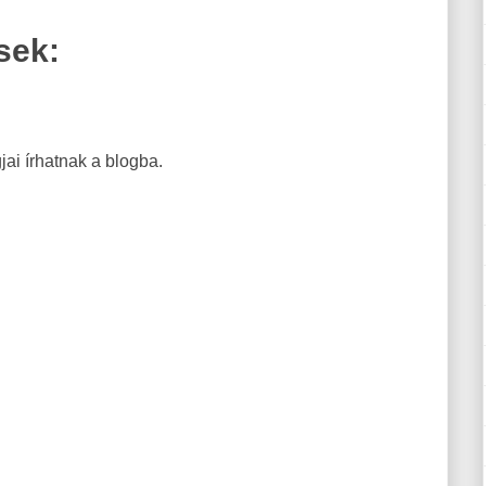
sek:
ai írhatnak a blogba.