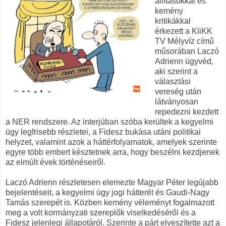
állításokkal és
kemény
kritikákkal
érkezett a KliKK
TV Mélyvíz című
műsorában Laczó
Adrienn ügyvéd,
aki szerint a
választási
vereség után
látványosan
repedezni kezdett
a NER rendszere. Az interjúban szóba kerültek a kegyelmi
ügy legfrisebb részletei, a Fidesz bukása utáni politikai
helyzet, valamint azok a háttérfolyamatok, amelyek szerinte
egyre több embert késztetnek arra, hogy beszélni kezdjenek
az elmúlt évek történéseiről.
Laczó Adrienn részletesen elemezte Magyar Péter legújabb
bejelentéseit, a kegyelmi ügy jogi hátterét és Gaudi-Nagy
Tamás szerepét is. Közben kemény véleményt fogalmazott
meg a volt kormányzati szereplők viselkedéséről és a
Fidesz jelenlegi állapotáról. Szerinte a párt elveszítette azt a