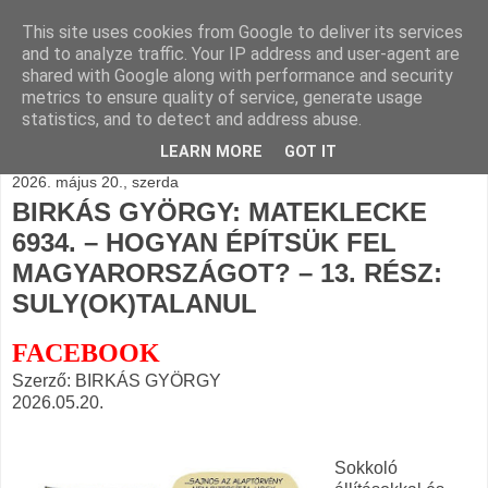
This site uses cookies from Google to deliver its services
BLOGÁSZAT, napi
and to analyze traffic. Your IP address and user-agent are
shared with Google along with performance and security
blogjava
metrics to ensure quality of service, generate usage
statistics, and to detect and address abuse.
LEARN MORE
GOT IT
2026. május 20., szerda
BIRKÁS GYÖRGY: MATEKLECKE
6934. – HOGYAN ÉPÍTSÜK FEL
MAGYARORSZÁGOT? – 13. RÉSZ:
SULY(OK)TALANUL
FACEBOOK
Szerző: BIRKÁS GYÖRGY
2026.05.20.
Sokkoló