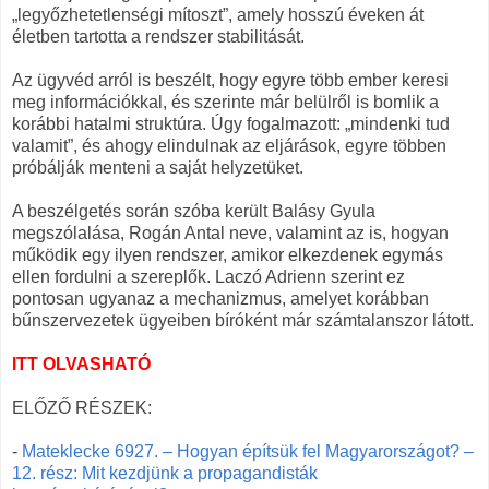
„legyőzhetetlenségi mítoszt”, amely hosszú éveken át
életben tartotta a rendszer stabilitását.
Az ügyvéd arról is beszélt, hogy egyre több ember keresi
meg információkkal, és szerinte már belülről is bomlik a
korábbi hatalmi struktúra. Úgy fogalmazott: „mindenki tud
valamit”, és ahogy elindulnak az eljárások, egyre többen
próbálják menteni a saját helyzetüket.
A beszélgetés során szóba került Balásy Gyula
megszólalása, Rogán Antal neve, valamint az is, hogyan
működik egy ilyen rendszer, amikor elkezdenek egymás
ellen fordulni a szereplők. Laczó Adrienn szerint ez
pontosan ugyanaz a mechanizmus, amelyet korábban
bűnszervezetek ügyeiben bíróként már számtalanszor látott.
ITT OLVASHATÓ
ELŐZŐ RÉSZEK:
-
Mateklecke 6927. – Hogyan építsük fel Magyarországot? –
12. rész: Mit kezdjünk a propagandisták