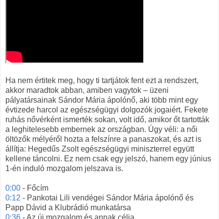
Ha nem értitek meg, hogy ti tartjátok fent ezt a rendszert,
akkor maradtok abban, amiben vagytok – üzeni
pályatársainak Sándor Mária ápolónő, aki több mint egy
évtizede harcol az egészségügyi dolgozók jogaiért. Fekete
ruhás nővérként ismerték sokan, volt idő, amikor őt tartották
a leghitelesebb embernek az országban. Úgy véli: a női
öltözők mélyéről hozta a felszínre a panaszokat, és azt is
állítja: Hegedűs Zsolt egészségügyi miniszterrel együtt
kellene táncolni. Ez nem csak egy jelszó, hanem egy június
1-én induló mozgalom jelszava is.
0:00
- Főcím
0:12
- Pankotai Lili vendégei Sándor Mária ápolónő és
Papp Dávid a Klubrádió munkatársa
0:36
- Az új mozgalom és annak célja