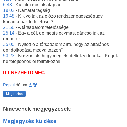
6:48
- Külföldi minták alapján
19:02
- Kamarai tagság
19:48
- Kik voltak az előző rendszer egészségügyi
kudarcainak fő felelősei?
21:58
- A társadalom felelőssége
25:14
- Egy a cél, de mégis egymást gáncsolják az
emberek
35:00
- Nyitott-e a társadalom arra, hogy az általános
gondolkodása megváltozzon?
53:23
- Köszönjük, hogy megtekintették videónkat! Kérjük
ne felejtsenek el feliratkozni!
ITT NÉZHETŐ MEG
Repeti
dátum:
6:56
Megosztás
Nincsenek megjegyzések:
Megjegyzés küldése