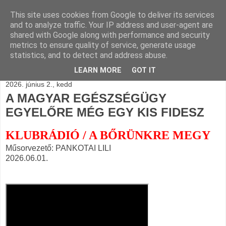
This site uses cookies from Google to deliver its services
BLOGÁSZAT, napi
and to analyze traffic. Your IP address and user-agent are
shared with Google along with performance and security
blogjava
metrics to ensure quality of service, generate usage
statistics, and to detect and address abuse.
LEARN MORE
GOT IT
2026. június 2., kedd
A MAGYAR EGÉSZSÉGÜGY
EGYELŐRE MÉG EGY KIS FIDESZ
KLUBRÁDIÓ / A BŐRÜNKRE MEGY
Műsorvezető: PANKOTAI LILI
2026.06.01.