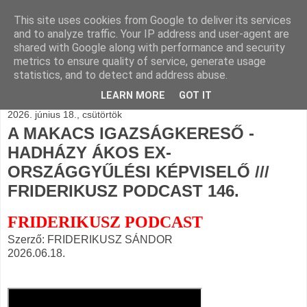
This site uses cookies from Google to deliver its services
BLOGÁSZAT, napi
and to analyze traffic. Your IP address and user-agent are
shared with Google along with performance and security
blogjava
metrics to ensure quality of service, generate usage
statistics, and to detect and address abuse.
LEARN MORE
GOT IT
2026. június 18., csütörtök
A MAKACS IGAZSÁGKERESŐ -
HADHÁZY ÁKOS EX-
ORSZÁGGYŰLÉSI KÉPVISELŐ ///
FRIDERIKUSZ PODCAST 146.
FRIDERIKUSZ PODCAST
Szerző: FRIDERIKUSZ SÁNDOR
2026.06.18.