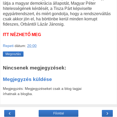
látja a magyar demokrácia állapotát, Magyar Péter
hitelességének kérdését, a Tisza Párt képviselte
egypártrendszert, és miért gondolja, hogy a rendszerváltás
csak akkor jön el, ha börtönbe kerül minden korrupt
fideszes, Orbántól Lázár Jánosig.
ITT NÉZHETŐ MEG
Repeti
dátum:
20:00
Megosztás
Nincsenek megjegyzések:
Megjegyzés küldése
Megjegyzés: Megjegyzéseket csak a blog tagjai
írhatnak a blogba.
‹
›
Főoldal