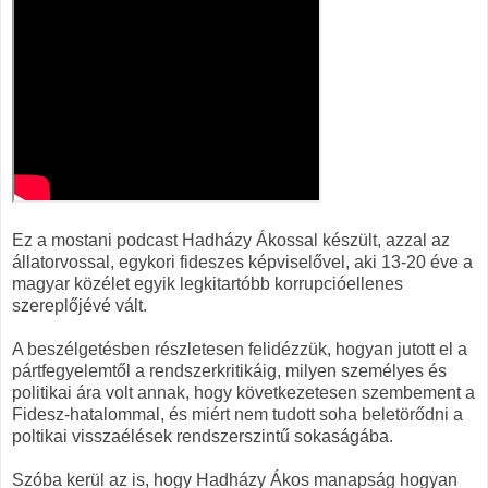
Ez a mostani podcast Hadházy Ákossal készült, azzal az
állatorvossal, egykori fideszes képviselővel, aki 13-20 éve a
magyar közélet egyik legkitartóbb korrupcióellenes
szereplőjévé vált.
A beszélgetésben részletesen felidézzük, hogyan jutott el a
pártfegyelemtől a rendszerkritikáig, milyen személyes és
politikai ára volt annak, hogy következetesen szembement a
Fidesz-hatalommal, és miért nem tudott soha beletörődni a
poltikai visszaélések rendszerszintű sokaságába.
Szóba kerül az is, hogy Hadházy Ákos manapság hogyan