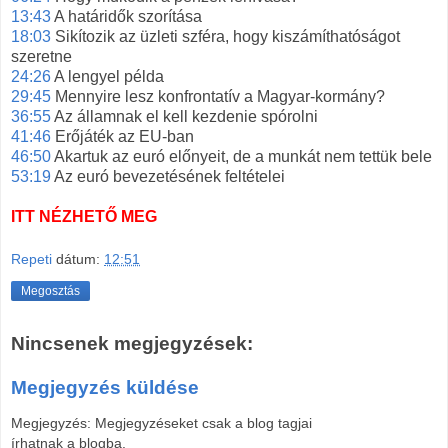
13:43
A határidők szorítása
18:03
Sikítozik az üzleti szféra, hogy kiszámíthatóságot
szeretne
24:26
A lengyel példa
29:45
Mennyire lesz konfrontatív a Magyar-kormány?
36:55
Az államnak el kell kezdenie spórolni
41:46
Erőjáték az EU-ban
46:50
Akartuk az euró előnyeit, de a munkát nem tettük bele
53:19
Az euró bevezetésének feltételei
ITT NÉZHETŐ MEG
Repeti
dátum:
12:51
Megosztás
Nincsenek megjegyzések:
Megjegyzés küldése
Megjegyzés: Megjegyzéseket csak a blog tagjai
írhatnak a blogba.