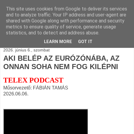
This site uses cookies from Google to deliver its services
BLOGÁSZAT, napi
and to analyze traffic. Your IP address and user-agent are
shared with Google along with performance and security
blogjava
metrics to ensure quality of service, generate usage
statistics, and to detect and address abuse.
LEARN MORE
GOT IT
2026. június 6., szombat
AKI BELÉP AZ EURÓZÓNÁBA, AZ
ONNAN SOHA NEM FOG KILÉPNI
TELEX PODCAST
Műsorvezető: FÁBIÁN TAMÁS
2026.06.06.