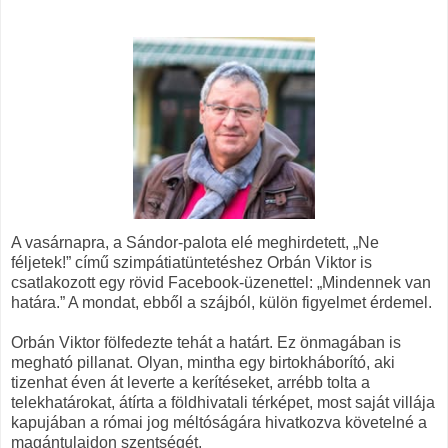
A vasárnapra, a Sándor-palota elé meghirdetett, „Ne
féljetek!” című szimpátiatüntetéshez Orbán Viktor is
csatlakozott egy rövid Facebook-üzenettel: „Mindennek van
határa.” A mondat, ebből a szájból, külön figyelmet érdemel.
Orbán Viktor fölfedezte tehát a határt. Ez önmagában is
megható pillanat. Olyan, mintha egy birtokháborító, aki
tizenhat éven át leverte a kerítéseket, arrébb tolta a
telekhatárokat, átírta a földhivatali térképet, most saját villája
kapujában a római jog méltóságára hivatkozva követelné a
magántulajdon szentségét.