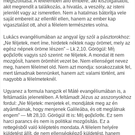
megszólítása. A félelemben álló emberé, aki kiszolgáltatott,
akit megrendít a találkozás, a hivatás, a veszély, az isteni
jelenlét vagy az ismeretlen. Nem a hatalmas bátorítja vele
saját embereit az ellenfél ellen, hanem az ember kap
vigasztalást ott, ahol a félelem természetes volna.
Lukács evangéliumában az angyal így szól a pásztorokhoz:
„Ne féljetek, mert íme, hirdetek néktek nagy örömet, mely az
egész népnek öröme lészen” – Lk 2,10. Görögül: Μὴ
φοβεῖσθε vagyis szó szerint: ne féljetek. A mondat itt nem
mozgósít, hanem örömhírt vezet be. Nem ellenséget nevez
meg, hanem félelmet old. Nem azt mondja: sorakozzatok fel,
mert támadnak bennünket, hanem azt: valami történt, ami
nagyobb a félelmeteknél.
Ugyanez a formula hangzik el Máté evangéliumában is, a
feltámadás jelenetében. A feltámadt Jézus az asszonyokhoz
fordul: „Ne féljetek: menjetek el, mondjátok meg az én
atyámfiainak, hogy menjenek Galileába, és ott meglátnak
engem” — Mt 28,10. Görögül itt is: Μὴ φοβεῖσθε. Ez sem
harci parancs és nem is politikai mozgósítás. Ez a
rettegésből való kiléptetés mondata. A félelem helyére
küldetést állít, de nem ellenségképző küldetést, hanem