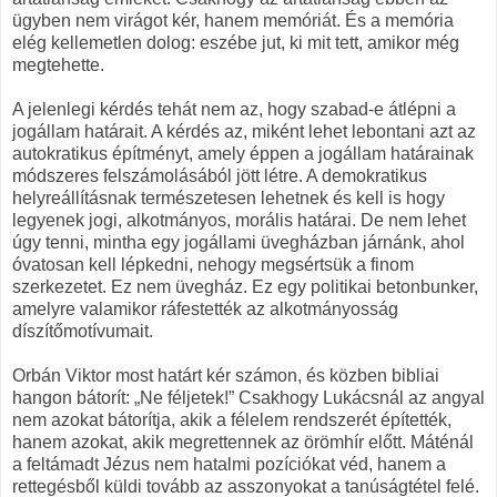
ügyben nem virágot kér, hanem memóriát. És a memória
elég kellemetlen dolog: eszébe jut, ki mit tett, amikor még
megtehette.
A jelenlegi kérdés tehát nem az, hogy szabad-e átlépni a
jogállam határait. A kérdés az, miként lehet lebontani azt az
autokratikus építményt, amely éppen a jogállam határainak
módszeres felszámolásából jött létre. A demokratikus
helyreállításnak természetesen lehetnek és kell is hogy
legyenek jogi, alkotmányos, morális határai. De nem lehet
úgy tenni, mintha egy jogállami üvegházban járnánk, ahol
óvatosan kell lépkedni, nehogy megsértsük a finom
szerkezetet. Ez nem üvegház. Ez egy politikai betonbunker,
amelyre valamikor ráfestették az alkotmányosság
díszítőmotívumait.
Orbán Viktor most határt kér számon, és közben bibliai
hangon bátorít: „Ne féljetek!” Csakhogy Lukácsnál az angyal
nem azokat bátorítja, akik a félelem rendszerét építették,
hanem azokat, akik megrettennek az örömhír előtt. Máténál
a feltámadt Jézus nem hatalmi pozíciókat véd, hanem a
rettegésből küldi tovább az asszonyokat a tanúságtétel felé.