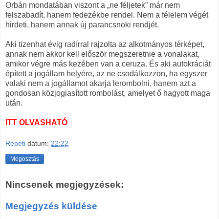
Orbán mondatában viszont a „ne féljetek” már nem
felszabadít, hanem fedezékbe rendel. Nem a félelem végét
hirdeti, hanem annak új parancsnoki rendjét.
Aki tizenhat évig radírral rajzolta az alkotmányos térképet,
annak nem akkor kell először megszeretnie a vonalakat,
amikor végre más kezében van a ceruza. És aki autokráciát
épített a jogállam helyére, az ne csodálkozzon, ha egyszer
valaki nem a jogállamot akarja lerombolni, hanem azt a
gondosan közjogiasított rombolást, amelyet ő hagyott maga
után.
ITT OLVASHATÓ
Repeti
dátum:
22:22
Megosztás
Nincsenek megjegyzések:
Megjegyzés küldése