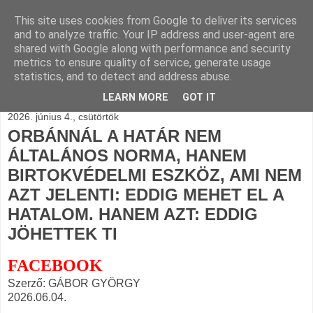
This site uses cookies from Google to deliver its services
BLOGÁSZAT, napi
and to analyze traffic. Your IP address and user-agent are
shared with Google along with performance and security
blogjava
metrics to ensure quality of service, generate usage
statistics, and to detect and address abuse.
LEARN MORE
GOT IT
2026. június 4., csütörtök
ORBÁNNÁL A HATÁR NEM
ÁLTALÁNOS NORMA, HANEM
BIRTOKVÉDELMI ESZKÖZ, AMI NEM
AZT JELENTI: EDDIG MEHET EL A
HATALOM. HANEM AZT: EDDIG
JÖHETTEK TI
FACEBOOK
Szerző: GÁBOR GYÖRGY
2026.06.04.