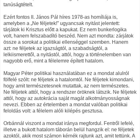
tanúságtételt.
Ezért fontos II. János Pál híres 1978-as homíliája is,
amelyben a „Ne féljetek!” ugyancsak nyitást jelentett:
tárjátok ki Krisztus előtt a kapukat. Ez nem bunkerlogika
volt, hanem felszabadító beszéd. Nem azt mondta: zárjátok
össze a sorokat a politikai ellenséggel szemben. Hanem
azt: ne féljetek az igazságtól, a szabadságtól, a
lelkiismerettől, a nyitástól, attól, hogy a történelemben van
nagyobb erő, mint a félelemre épített hatalom.
Magyar Péter politikai használatában ez a mondat alulról
fölfelé szólt: ne féljetek a hatalomtól. Ne féljetek kimondani,
hogy amit természetesnek mutattak, az nem természetes.
Ne féljetek attól, hogy a rendszer öröknek látszik. Ne féljetek
attól, hogy az autokrácia saját magát alkotmányosságnak
nevezi. Ebben az értelemben a mondat valóban politikai
feloldás volt: a félelem alóli kilépés gesztusa.
Orbánnál viszont a mondat iránya megfordul. Fentről lefelé,
illetve a bukott hatalom táborán belül hangzik el: ne féljetek
azoktól, akik most számon kérnék rajtunk azt, amit tettünk. A