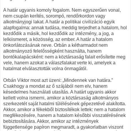
A határ ugyanis komoly fogalom. Nem egyszerűen vonal,
nem csupán kerítés, sorompó, rendőrkordon vagy
alkotmányjogi lakat. A határ a politikai civilizáció egyik
alapfogalma: annak tudása, meddig terjedhet a hatalom, hol
kezdődik a másik, hol kezdődik az intézmény, a jog, a
lelkiismeret, a közösség, az ember. A határ a hatalom
önkorlátozásának neve. Orbán a kétharmadot nem
alkotmányozó felelősségként használta, hanem
bontókalapácsként: nem a köztársaság falait erősítette meg
vele, hanem azokat a válaszfalakat verte ki, amelyek a
hatalmat elválasztották volna önmagától.
Orbán Viktor most azt üzeni: „Mindennek van határa.”
Csakhogy a mondat az ő szájából nem elv, hanem
késedelmes használati utasítás. A határt ugyanis akkor
kellett volna ismerni, amikor a köztársaság alkotmányos
szerkezetét saját hatalmi túlélésének gépezetévé alakította.
Akkor, amikor a fékekből biztosítékok lettek: nem a hatalom
megfékezésére, hanem a hatalom későbbi visszatérésének
bebiztosítására. Akkor, amikor az intézmények
függetlensége papíron megmaradt, a gyakorlatban viszont