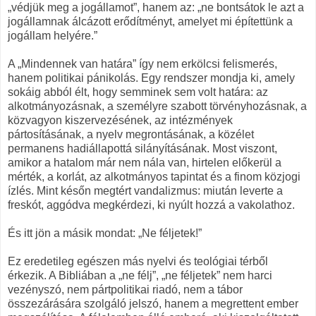
„védjük meg a jogállamot”, hanem az: „ne bontsátok le azt a
jogállamnak álcázott erődítményt, amelyet mi építettünk a
jogállam helyére.”
A „Mindennek van határa” így nem erkölcsi felismerés,
hanem politikai pánikolás. Egy rendszer mondja ki, amely
sokáig abból élt, hogy semminek sem volt határa: az
alkotmányozásnak, a személyre szabott törvényhozásnak, a
közvagyon kiszervezésének, az intézmények
pártosításának, a nyelv megrontásának, a közélet
permanens hadiállapottá silányításának. Most viszont,
amikor a hatalom már nem nála van, hirtelen előkerül a
mérték, a korlát, az alkotmányos tapintat és a finom közjogi
ízlés. Mint későn megtért vandalizmus: miután leverte a
freskót, aggódva megkérdezi, ki nyúlt hozzá a vakolathoz.
És itt jön a másik mondat: „Ne féljetek!”
Ez eredetileg egészen más nyelvi és teológiai térből
érkezik. A Bibliában a „ne félj”, „ne féljetek” nem harci
vezényszó, nem pártpolitikai riadó, nem a tábor
összezárására szolgáló jelszó, hanem a megrettent ember