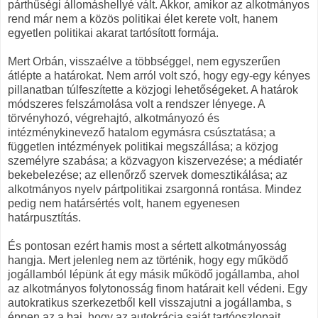
párthűségi állomáshellyé vált. Akkor, amikor az alkotmányos
rend már nem a közös politikai élet kerete volt, hanem
egyetlen politikai akarat tartósított formája.
Mert Orbán, visszaélve a többséggel, nem egyszerűen
átlépte a határokat. Nem arról volt szó, hogy egy-egy kényes
pillanatban túlfeszítette a közjogi lehetőségeket. A határok
módszeres felszámolása volt a rendszer lényege. A
törvényhozó, végrehajtó, alkotmányozó és
intézménykinevező hatalom egymásra csúsztatása; a
független intézmények politikai megszállása; a közjog
személyre szabása; a közvagyon kiszervezése; a médiatér
bekebelezése; az ellenőrző szervek domesztikálása; az
alkotmányos nyelv pártpolitikai zsargonná rontása. Mindez
pedig nem határsértés volt, hanem egyenesen
határpusztítás.
És pontosan ezért hamis most a sértett alkotmányosság
hangja. Mert jelenleg nem az történik, hogy egy működő
jogállamból lépünk át egy másik működő jogállamba, ahol
az alkotmányos folytonosság finom határait kell védeni. Egy
autokratikus szerkezetből kell visszajutni a jogállamba, s
éppen az a baj, hogy az autokrácia saját tartóoszlopait