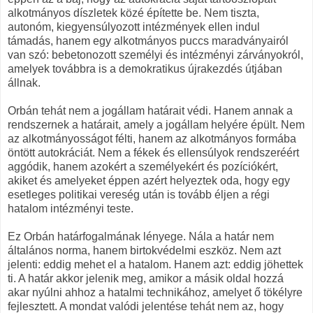
alkotmányos díszletek közé építette be. Nem tiszta,
autonóm, kiegyensúlyozott intézmények ellen indul
támadás, hanem egy alkotmányos puccs maradványairól
van szó: bebetonozott személyi és intézményi zárványokról,
amelyek továbbra is a demokratikus újrakezdés útjában
állnak.
Orbán tehát nem a jogállam határait védi. Hanem annak a
rendszernek a határait, amely a jogállam helyére épült. Nem
az alkotmányosságot félti, hanem az alkotmányos formába
öntött autokráciát. Nem a fékek és ellensúlyok rendszeréért
aggódik, hanem azokért a személyekért és pozíciókért,
akiket és amelyeket éppen azért helyeztek oda, hogy egy
esetleges politikai vereség után is tovább éljen a régi
hatalom intézményi teste.
Ez Orbán határfogalmának lényege. Nála a határ nem
általános norma, hanem birtokvédelmi eszköz. Nem azt
jelenti: eddig mehet el a hatalom. Hanem azt: eddig jöhettek
ti. A határ akkor jelenik meg, amikor a másik oldal hozzá
akar nyúlni ahhoz a hatalmi technikához, amelyet ő tökélyre
fejlesztett. A mondat valódi jelentése tehát nem az, hogy