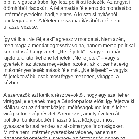
bibliai vigasztalásból így lesz politikai fedezék. Az angyali
örömhírből riadókürt. A feltámadás félelemoldó mondatából
intézményvédelmi hadijelentés. A krisztusi nyitásból
bunkerparancs. A félelem felszabadításából a félelem
újraszervezése.
Így válik a „Ne féljetek!” agresszív mondattá. Nem azért,
mert maga a mondat agresszív volna, hanem mert a politikai
kontextus áthangszereli. „Ne féljetek” – vagyis mi már
kijelöltük, kitől kellene félnetek. „Ne féljetek” – vagyis
gyertek ki az utcára megvédeni azokat, akik tizenhat évig
intézményesítették mások félelmét. „Ne féljetek” – vagyis
féljetek tovább, csak most fegyelmezetten, virággal a
kézben.
A szervezők azt kérik a résztvevőktől, hogy egy szál fehér
virággal jelenjenek meg a Sándor-palota előtt, így fejezve ki
kiállásukat az érintett közjogi méltóságok mellett. A fehér
virág külön szép részlet. A rendszer, amely éveken át
politikai bunkósbotként használta a közjogot, most
gyászszertartást rendez az alkotmányos finomságokért.
Mintha nem intézményvezetőket védene, hanem az
ártatlanság emlékét. Csakhogy az ártatlanság ebben az