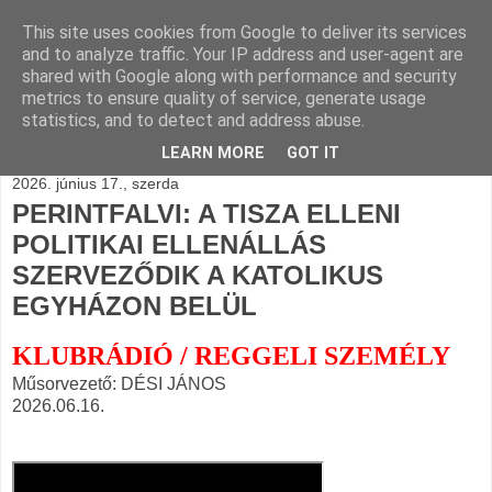
This site uses cookies from Google to deliver its services
BLOGÁSZAT, napi
and to analyze traffic. Your IP address and user-agent are
shared with Google along with performance and security
blogjava
metrics to ensure quality of service, generate usage
statistics, and to detect and address abuse.
LEARN MORE
GOT IT
2026. június 17., szerda
PERINTFALVI: A TISZA ELLENI
POLITIKAI ELLENÁLLÁS
SZERVEZŐDIK A KATOLIKUS
EGYHÁZON BELÜL
KLUBRÁDIÓ / REGGELI SZEMÉLY
Műsorvezető: DÉSI JÁNOS
2026.06.16.