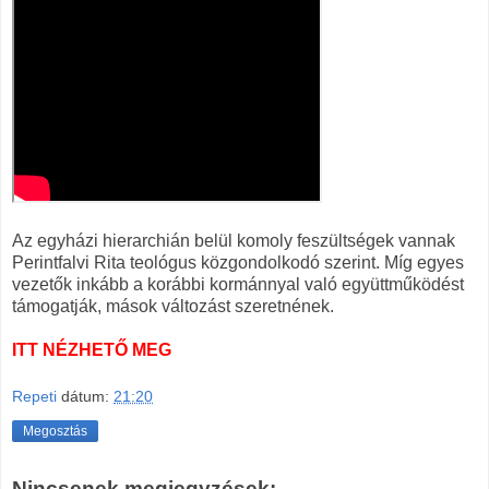
Az egyházi hierarchián belül komoly feszültségek vannak
Perintfalvi Rita teológus közgondolkodó szerint. Míg egyes
vezetők inkább a korábbi kormánnyal való együttműködést
támogatják, mások változást szeretnének.
ITT NÉZHETŐ MEG
Repeti
dátum:
21:20
Megosztás
Nincsenek megjegyzések: