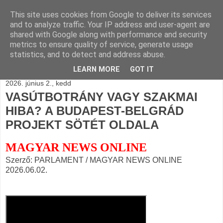
This site uses cookies from Google to deliver its services
BLOGÁSZAT, napi
and to analyze traffic. Your IP address and user-agent are
shared with Google along with performance and security
blogjava
metrics to ensure quality of service, generate usage
statistics, and to detect and address abuse.
LEARN MORE
GOT IT
2026. június 2., kedd
VASÚTBOTRÁNY VAGY SZAKMAI
HIBA? A BUDAPEST-BELGRÁD
PROJEKT SÖTÉT OLDALA
MAGYAR NEWS ONLINE
Szerző: PARLAMENT / MAGYAR NEWS ONLINE
2026.06.02.