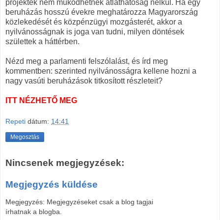
projektek nem működhetnek átláthatóság nélkül. Ha egy
beruházás hosszú évekre meghatározza Magyarország
közlekedését és közpénzügyi mozgásterét, akkor a
nyilvánosságnak is joga van tudni, milyen döntések
születtek a háttérben.
Nézd meg a parlamenti felszólalást, és írd meg
kommentben: szerinted nyilvánosságra kellene hozni a
nagy vasúti beruházások titkosított részleteit?
ITT NÉZHETŐ MEG
Repeti
dátum:
14:41
Megosztás
Nincsenek megjegyzések:
Megjegyzés küldése
Megjegyzés: Megjegyzéseket csak a blog tagjai
írhatnak a blogba.