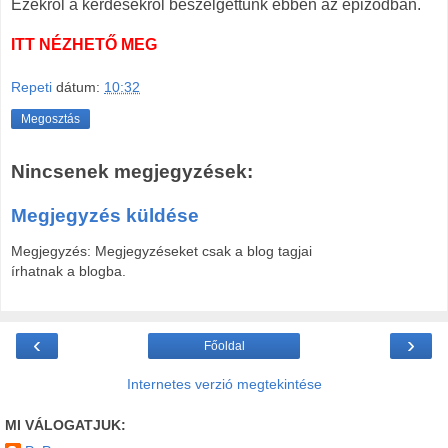
Ezekről a kérdésekről beszélgettünk ebben az epizódban.
ITT NÉZHETŐ MEG
Repeti
dátum:
10:32
Megosztás
Nincsenek megjegyzések:
Megjegyzés küldése
Megjegyzés: Megjegyzéseket csak a blog tagjai
írhatnak a blogba.
‹
›
Főoldal
Internetes verzió megtekintése
MI VÁLOGATJUK: