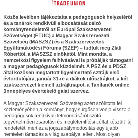
Közös levélben tájékoztatta a pedagógusok helyzetéről
és a tanárok rendkívüli elbocsátását célzó
kormányrendeletről az Európai Szakszervezeti
Szövetséget (ETUC) a Magyar Szakszervezeti
Szövetség (MASZSZ) és a Szakszervezetek
Együttműködési Fóruma (SZEF) – tudtuk meg Zlati
Róberttől, a MASZSZ elnökétől. Mint mondta, a
nemzetközi figyelem felhívásával is próbálják támogatni
a magyar pedagógusok küzdelmét. A PSZ és a PDSZ
által közösen megtartott figyelmeztető sztrájk első
évfordulójára, január 31-re a diákok ülősztrájkot, a két
szakszervezet kiemelt sztrájknapot, a Tanítanék online
ünnepélyes évértékelő gálát szervez.
A Magyar Szakszervezeti Szövetség azért szólította fel
közleményében a kormányt, hogy sürgősen vonja vissza a
pedagógusok rendkívüli felmondásáról szóló,
„egyértelműen zsarolási és megfélemlítési céllal készült” új
rendeletét, mert ez a jogszabálymódosítás egy újabb
nemtelen támadás a világ szabályai ellen. Most olyan