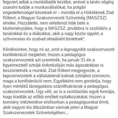
fegyvert adtak a munkáltatók kezébe, amivel a tanév végéig
zsarolni tudják a munkavállalókat, ha polgári
engedetlenséget követnek el – mondta el a Hírklikknek Zlati
Róbert, a Magyar Szakszervezeti Szövetség (MASZSZ)
elnöke. Hozzátette, nem véletlenül írták bele a
közleményükbe, hogy a MASZSZ „továbbra is szolidáris a
tanárokkal és a diákokkal, akik a nagy közös ügyért, a
színvonalas és szabad oktatásért tüntetnek”.
Kérdésünkre, hogy mi az, amit a legnagyobb szakszervezeti
konföderáció megtehet, hiszen a pedagógus
szakszervezetek azt szeretnék, ha január 31-én a
figyelmeztető sztrájk évfordulóján más ágazatokban is
beszüntetnék a munkát, Zlati Róbert megjegyezte, a
tagszervezeteik a vállalatoknál tudnak sztrájkot szervezni,
maga a konföderáció nem. Egyébként nem gondolja, hogy
ilyen mértékű támogatásra számíthatnának a pedagógus
szakszervezetek. Úgy véli, az is a szolidaritás egyik formája,
hogy kiadták az előbb említett nyilatkozatukat, hiszen a
kormány intézkedése elsősorban a pedagógusokat érinti,
akik nagyon kis létszámban vannak jelen a Magyar
Szakszervezetek Szövetségében...