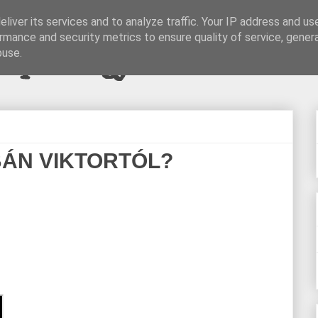
liver its services and to analyze traffic. Your IP address and us
rmance and security metrics to ensure quality of service, gene
pi blogjava
buse.
BÁN VIKTORTÓL?