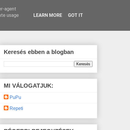
er-agent
rate usage
LEARN MORE
GOT IT
Keresés ebben a blogban
MI VÁLOGATJUK:
PuPu
Repeti