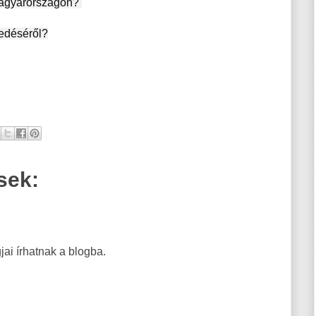
sek:
ai írhatnak a blogba.