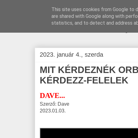
This site uses cookies from Google to de
are shared with Google along with perfo
BLOGÁSZAT, na
statistics, and to detect and address a
2023. január 4., szerda
MIT KÉRDEZNÉK OR
KÉRDEZZ-FELELEK
DAVE...
Szerző: Dave
2023.01.03.