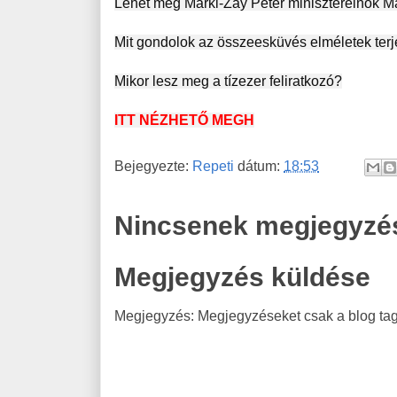
Mikor lesz meg a tízezer feliratkozó?
ITT NÉZHETŐ MEGH
Bejegyezte:
Repeti
dátum:
18:53
Nincsenek megjegyzé
Megjegyzés küldése
Megjegyzés: Megjegyzéseket csak a blog tagj