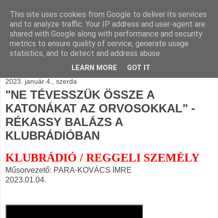
This site uses cookies from Google to deliver its services
BLOGÁSZAT, napi
and to analyze traffic. Your IP address and user-agent are
shared with Google along with performance and security
blogjava
metrics to ensure quality of service, generate usage
statistics, and to detect and address abuse.
LEARN MORE
GOT IT
2023. január 4., szerda
"NE TÉVESSZÜK ÖSSZE A
KATONÁKAT AZ ORVOSOKKAL" -
RÉKASSY BALÁZS A
KLUBRÁDIÓBAN
KLUBRÁDIÓ / REGGELI SZEMÉLY
Műsorvezető: PARA-KOVÁCS IMRE
2023.01.04.