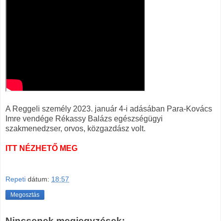
A Reggeli személy 2023. január 4-i adásában Para-Kovács
Imre vendége Rékassy Balázs egészségügyi
szakmenedzser, orvos, közgazdász volt.
ITT NÉZHETŐ MEG
Repeti
dátum:
18:57
Megosztás
Nincsenek megjegyzések: