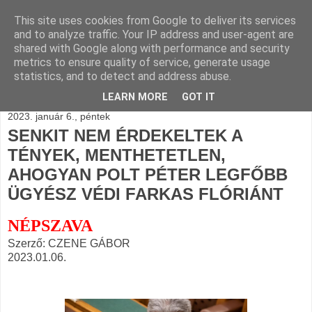
This site uses cookies from Google to deliver its services
BLOGÁSZAT, napi
and to analyze traffic. Your IP address and user-agent are
shared with Google along with performance and security
blogjava
metrics to ensure quality of service, generate usage
statistics, and to detect and address abuse.
LEARN MORE
GOT IT
2023. január 6., péntek
SENKIT NEM ÉRDEKELTEK A
TÉNYEK, MENTHETETLEN,
AHOGYAN POLT PÉTER LEGFŐBB
ÜGYÉSZ VÉDI FARKAS FLÓRIÁNT
NÉPSZAVA
Szerző: CZENE GÁBOR
2023.01.06.