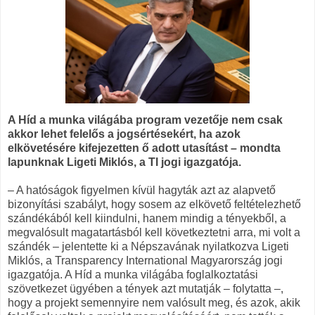
A Híd a munka világába program vezetője nem csak
akkor lehet felelős a jogsértésekért, ha azok
elkövetésére kifejezetten ő adott utasítást – mondta
lapunknak Ligeti Miklós, a TI jogi igazgatója.
– A hatóságok figyelmen kívül hagyták azt az alapvető
bizonyítási szabályt, hogy sosem az elkövető feltételezhető
szándékából kell kiindulni, hanem mindig a tényekből, a
megvalósult magatartásból kell következtetni arra, mi volt a
szándék – jelentette ki a Népszavának nyilatkozva Ligeti
Miklós, a Transparency International Magyarország jogi
igazgatója. A Híd a munka világába foglalkoztatási
szövetkezet ügyében a tények azt mutatják – folytatta –,
hogy a projekt semennyire nem valósult meg, és azok, akik