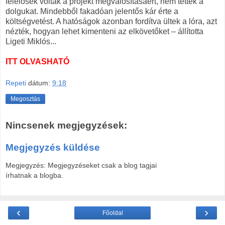
felelősek voltak a projekt megvalósításáért, nem tették a
dolgukat. Mindebből fakadóan jelentős kár érte a
költségvetést. A hatóságok azonban fordítva ültek a lóra, azt
nézték, hogyan lehet kimenteni az elkövetőket – állította
Ligeti Miklós...
ITT OLVASHATÓ
Repeti
dátum:
9:18
Megosztás
Nincsenek megjegyzések:
Megjegyzés küldése
Megjegyzés: Megjegyzéseket csak a blog tagjai
írhatnak a blogba.
‹
›
Főoldal