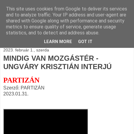
This site uses cookies from Google to deliver its services
BLOGÁSZAT, napi
and to analyze traffic. Your IP address and user-agent are
shared with Google along with performance and security
blogjava
metrics to ensure quality of service, generate usage
statistics, and to detect and address abuse.
LEARN MORE
GOT IT
2023. február 1., szerda
MINDIG VAN MOZGÁSTÉR -
UNGVÁRY KRISZTIÁN INTERJÚ
PARTIZÁN
Szerző: PARTIZÁN
2023.01.31.