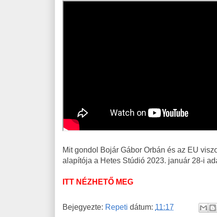
Mit gondol Bojár Gábor Orbán és az EU viszo
alapítója a Hetes Stúdió 2023. január 28-i a
ITT NÉZHETŐ MEG
Bejegyezte:
Repeti
dátum:
11:17