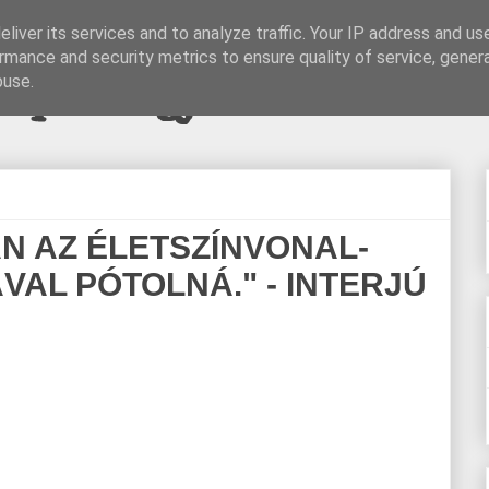
liver its services and to analyze traffic. Your IP address and us
rmance and security metrics to ensure quality of service, gene
pi blogjava
buse.
ÁN AZ ÉLETSZÍNVONAL-
VAL PÓTOLNÁ." - INTERJÚ