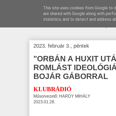
This site uses cookies from Google to de
are shared with Google along with perfo
BLOGÁSZAT, na
statistics, and to detect and address a
2023. február 3., péntek
"ORBÁN A HUXIT UT
ROMLÁST IDEOLÓGIÁ
BOJÁR GÁBORRAL
KLUBRÁDIÓ
Műsorvezető: HARDY MIHÁLY
2023.01.28.