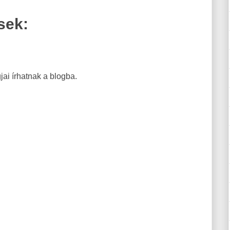
sek:
ai írhatnak a blogba.