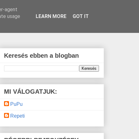
er-agent
rate usage
LEARN MORE
GOT IT
Keresés ebben a blogban
MI VÁLOGATJUK:
PuPu
Repeti