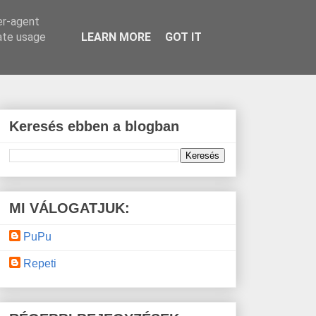
er-agent
rate usage
LEARN MORE
GOT IT
Keresés ebben a blogban
MI VÁLOGATJUK:
PuPu
Repeti