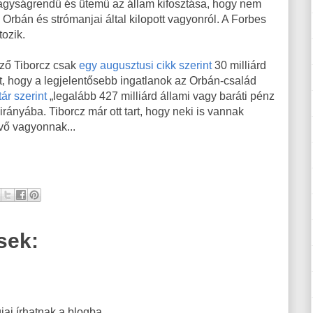
nagyságrendű és ütemű az állam kifosztása, hogy nem
 Orbán és strómanjai által kilopott vagyonról. A Forbes
tozik.
ező Tiborcz csak
egy augusztusi cikk szerint
30 milliárd
t, hogy a legjelentősebb ingatlanok az Orbán-család
ár szerint
„legalább 427 milliárd állami vagy baráti pénz
ányába. Tiborcz már ott tart, hogy neki is vannak
evő vagyonnak...
sek:
ai írhatnak a blogba.