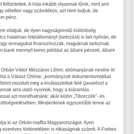
eltüntettek. A lista inkább olyannak tűnik, mint ami
ogy véletlen vagy szándékos, azt nem tudjuk, de
em pénz.
m vitatjuk, de ilyen nagyságrendű különbség
hatalmas hitelállományt (tartozást) is tart nyilván, de
 hogy önmagukat finanszírozzák, maguknak tartoznak.
n-bank mennyit keres például az állami pénzek, állami
.
 Orbán Viktor Mészáros Lőrinc strómanjának nevére írt
 írta a Válasz Online: „kormányzati dokumentumokkal
orint mozdult meg a kiválasztottak felé (javarészt a
annak arra utaló nyomok, hogy a kiáramlás
sal azt mondhatnánk: akár külön „Tiborczék”- és
 költségvetésében. Mindenkinek egyszerűbb lenne az
lja ki az Orbán-maffia Magyarországot. Ilyen
zeréves történetében is ritkaságnak számít. A Forbes