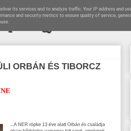
liver its services and to analyze traffic. Your IP address and us
rmance and security metrics to ensure quality of service, gene
pi blogjava
buse.
LI ORBÁN ÉS TIBORCZ
INE
...A NER röpke 13 éve alatt Orbán és családja
olyan bődületes vagyonra tett szert, amelynek