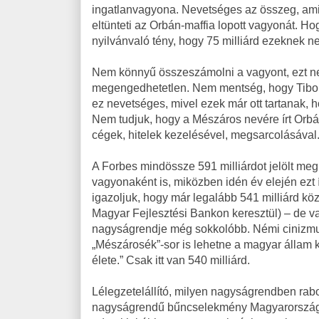
ingatlanvagyona. Nevetséges az összeg, amit f
eltünteti az Orbán-maffia lopott vagyonát. H
nyilvánvaló tény, hogy 75 milliárd ezeknek n
Nem könnyű összeszámolni a vagyont, ezt ne
megengedhetetlen. Nem mentség, hogy Tiborcz 
ez nevetséges, mivel ezek már ott tartanak,
Nem tudjuk, hogy a Mészáros nevére írt Orbá
cégek, hitelek kezelésével, megsarcolásával
A Forbes mindössze 591 milliárdot jelölt meg
vagyonaként is, miközben idén év elején ezt
igazoljuk, hogy már legalább 541 milliárd közf
Magyar Fejlesztési Bankon keresztül) – de v
nagyságrendje még sokkolóbb. Némi cinizmus
„Mészárosék”-sor is lehetne a magyar állam
élete.” Csak itt van 540 milliárd.
Lélegzetelállító, milyen nagyságrendben rabo
nagyságrendű bűncselekmény Magyarország e