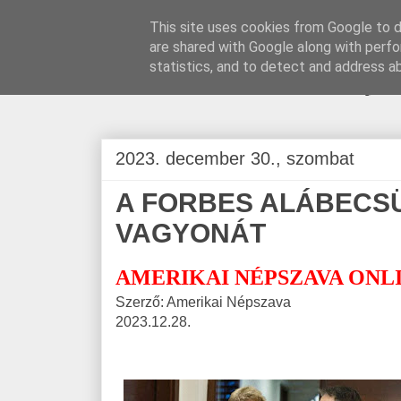
This site uses cookies from Google to de
are shared with Google along with perfo
BLOGÁSZAT, na
statistics, and to detect and address a
2023. december 30., szombat
A FORBES ALÁBECSÜ
VAGYONÁT
AMERIKAI NÉPSZAVA ONL
Szerző: Amerikai Népszava
2023.12.28.