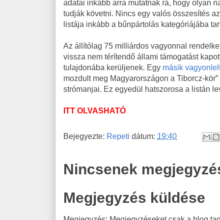
adatai inkább arra mutatnak rá, hogy olyan 
tudják követni. Nincs egy valós összesítés az
listája inkább a bűnpártolás kategóriájába tar
Az állítólag 75 milliárdos vagyonnal rendelk
vissza nem térítendő állami támogatást kapot
tulajdonába kerüljenek. Egy
másik vagyonlelt
mozdult meg Magyarországon a Tiborcz-kör” ir
strómanjai. Ez egyedül hatszorosa a listán l
ITT OLVASHATÓ
Bejegyezte:
Repeti
dátum:
19:40
Nincsenek megjegyzé
Megjegyzés küldése
Megjegyzés: Megjegyzéseket csak a blog tagj