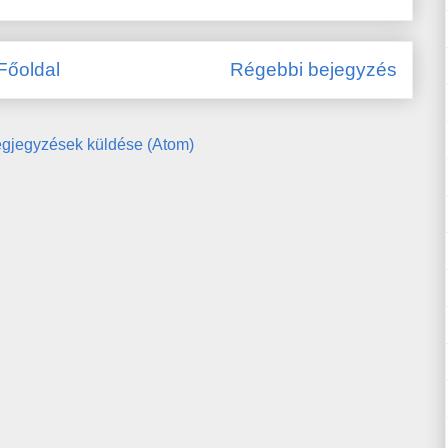
Főoldal
Régebbi bejegyzés
gjegyzések küldése (Atom)