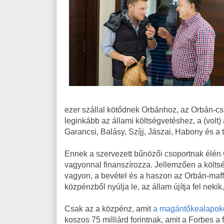
ezer szállal kötődnek Orbánhoz, az Orbán-cs
leginkább az állami költségvetéshez, a (volt)
Garancsi, Balásy, Szíjj, Jászai, Habony és a
Ennek a szervezett bűnözői csoportnak élén Or
vagyonnal finanszírozza. Jellemzően a költsé
vagyon, a bevétel és a haszon az Orbán-maffi
közpénzből nyúlja le, az állam újítja fel neki
Csak az a közpénz, amit
a magántőkealapoko
koszos 75 milliárd forintnak, amit a Forbes a 