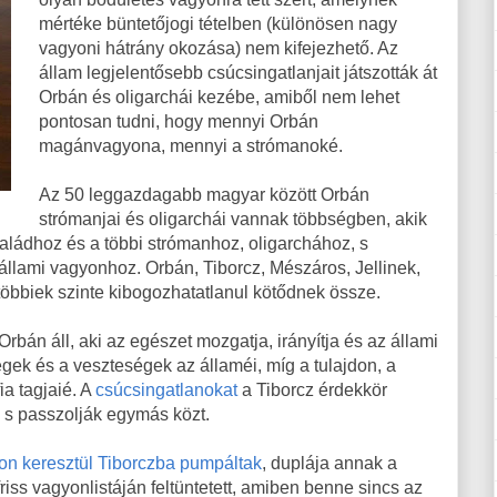
mértéke büntetőjogi tételben (különösen nagy
vagyoni hátrány okozása) nem kifejezhető. Az
állam legjelentősebb csúcsingatlanjait játszották át
Orbán és oligarchái kezébe, amiből nem lehet
pontosan tudni, hogy mennyi Orbán
magánvagyona, mennyi a strómanoké.
Az 50 leggazdagabb magyar között Orbán
strómanjai és oligarchái vannak többségben, akik
aládhoz és a többi strómanhoz, oligarchához, s
 állami vagyonhoz. Orbán, Tiborcz, Mészáros, Jellinek,
 többiek szinte kibogozhatatlanul kötődnek össze.
bán áll, aki az egészet mozgatja, irányítja és az állami
gek és a veszteségek az államéi, míg a tulajdon, a
a tagjaié. A
csúcsingatlanokat
a Tiborcz érdekkör
k, s passzolják egymás közt.
n keresztül Tiborczba pumpáltak
, duplája annak a
friss vagyonlistáján feltüntetett, amiben benne sincs az