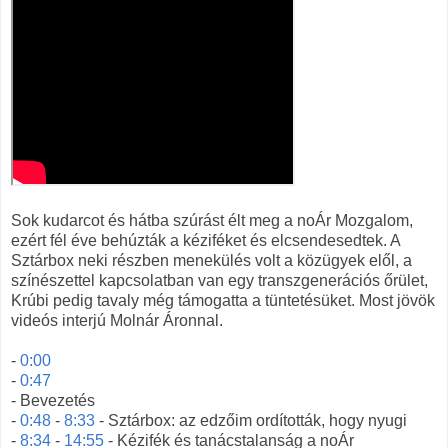
Sok kudarcot és hátba szúrást élt meg a noÁr Mozgalom,
ezért fél éve behúzták a kéziféket és elcsendesedtek. A
Sztárbox neki részben menekülés volt a közügyek elől, a
színészettel kapcsolatban van egy transzgenerációs őrület,
Krúbi pedig tavaly még támogatta a tüntetésüket. Most jövök
videós interjú Molnár Áronnal.
-
0:00
-
0:47
- Bevezetés
-
0:48
-
8:33
- Sztárbox: az edzőim ordították, hogy nyugi
-
8:34
-
14:55
- Kézifék és tanácstalanság a noÁr