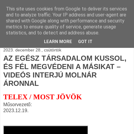
This site uses cookies from Google to deliver its services
BLOGÁSZAT, napi
and to analyze traffic. Your IP address and user-agent are
shared with Google along with performance and security
blogjava
metrics to ensure quality of service, generate usage
statistics, and to detect and address abuse.
LEARN MORE
GOT IT
2023. december 28., csütörtök
AZ EGÉSZ TÁRSADALOM KUSSOL,
ÉS FÉL MEGVÉDENI A MÁSIKAT –
VIDEÓS INTERJÚ MOLNÁR
ÁRONNAL
TELEX / MOST JÖVÖK
Műsorvezető:
2023.12.19.