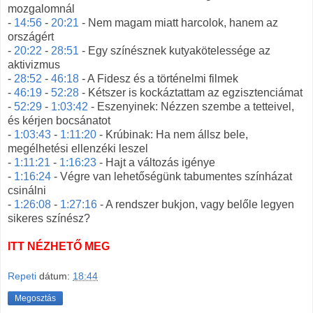
mozgalomnál
-
14:56
-
20:21
- Nem magam miatt harcolok, hanem az
országért
-
20:22
-
28:51
- Egy színésznek kutyakötelessége az
aktivizmus
-
28:52
-
46:18
- A Fidesz és a történelmi filmek
-
46:19
-
52:28
- Kétszer is kockáztattam az egzisztenciámat
-
52:29
-
1:03:42
- Eszenyinek: Nézzen szembe a tetteivel,
és kérjen bocsánatot
-
1:03:43
-
1:11:20
- Krúbinak: Ha nem állsz bele,
megélhetési ellenzéki leszel
-
1:11:21
-
1:16:23
- Hajt a változás igénye
-
1:16:24
- Végre van lehetőségünk tabumentes színházat
csinálni
-
1:26:08
-
1:27:16
- A rendszer bukjon, vagy belőle legyen
sikeres színész?
ITT NÉZHETŐ MEG
Repeti
dátum:
18:44
Megosztás