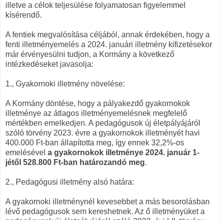
illetve a célok teljesülése folyamatosan figyelemmel
kísérendő.
A fentiek megvalósítása céljából, annak érdekében, hogy a
fenti illetményemelés a 2024. januári illetmény kifizetésekor
már érvényesülni tudjon, a Kormány a következő
intézkedéseket javasolja:
1., Gyakornoki illetmény növelése:
A Kormány döntése, hogy a pályakezdő gyakornokok
illetménye az átlagos illetményemelésnek megfelelő
mértékben emelkedjen. A pedagógusok új életpályájáról
szóló törvény 2023. évre a gyakornokok illetményét havi
400.000 Ft-ban állapította meg, így ennek 32,2%-os
emelésével
a gyakornokok illetménye 2024. január 1-
jétől 528.800 Ft-ban határozandó meg
.
2., Pedagógusi illetmény alsó határa:
A gyakornoki illetménynél kevesebbet a más besorolásban
lévő pedagógusok sem kereshetnek. Az ő illetményüket a