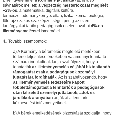
Erre figyelemmel
a Kormány javaslata
(az új alsó
sávhatárok mellett) a végzettség
mesterfokozat meglétét
+2%-os
, a matematika, digitális kultúra,
természettudománykörnyezettan, fizika, kémia, biológia,
földrajz szakos szakképzettséget pedig az ezen
tantárgyakat tanító pedagógusok esetén további
4%-os
illetményemeléssel
ismerné el.
4., További szempontok:
a) A Kormány a béremelés megfelelő mértékben
történő teljesülése érdekében valamennyi fenntartó
számára indokoltnak tartja szabályozni, hogy a
fenntartók
az illetményemelés céljából biztosítandó
támogatást csak a pedagógusok személyi
juttatására fordíthatjá
k. Az is szabályozandó, hogy
az illetményemelés fedezetére kapott
többlettámogatást a fenntartók a pedagógusok
után kifizetett személyi juttatások, adók és
járulékok arányában
adják át a fenntartott
köznevelési intézményeiknek.
b) A bérek emelkedésének biztosítását szolgálja, hogy