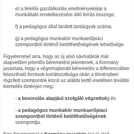
e) a felelős gazdálkodás eredményeképp a
munkáltató rendelkezésére álló forrás összege,
f) a pedagógus által tanított tantárgyak száma,
g) a pedagógus munkakör munkaerőpiaci
szempontból történő betölthetőségének lehetősége.
Figyelemmel arra, hogy az új alsó sávhatárok már
alapvetően jelentős béremelést jelentenek, a Kormány
javaslata, hogy a végrehajtandó béremelés a differenciáltan
felosztható források korlátozottsága okán a törvényben
rögzített szempontok közül az alábbi kettő esetében további
kiemelés történjen meg:
-
a besorolás alapjául szolgáló végzettsé
g és
-
a pedagógus munkakör munkaerőpiaci
szempontból történő betölthetőségének
szempontja.