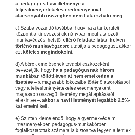
a pedagógus havi illetménye a
teljesítményértékelés eredménye miatt
alacsonyabb összegben nem határozható meg
.
c) Szabályozandó továbbá, hogy ha a tankerületi
központ a kinevezési okmányban meghatározott
munkavégzési helytől
eltérő feladatellátási helyen
történő munkavégzésre
utasítja a pedagógust
,
akkor
ezt
köteles megindokolni
.
d) A bérek emelésének további eszközeként
bevezetjük, hogy
ha a pedagógusnak három
munkában töltött éven át nem emelkedne a
fizetése
– a magasabb fokozatba történő átsorolásból
vagy a teljesítményértékelés eredményeként
magasabb összegű illetmény megállapításától
eltekintve –,
akkor a havi illetményét legalább 2,5%-
kal emelni kell.
e) Szintén kiemelendő, hogy a gyermekvédelmi
intézményekben pedagógus-munkakörben
foglalkoztatottak számára is biztosítva legyen a fentiek