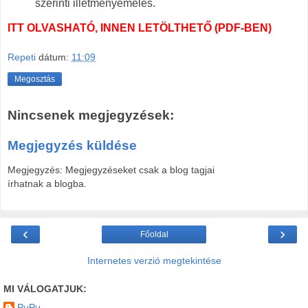
szerinti illetményemelés.
ITT OLVASHATÓ, INNEN LETÖLTHETŐ (PDF-BEN)
Repeti
dátum:
11:09
Megosztás
Nincsenek megjegyzések:
Megjegyzés küldése
Megjegyzés: Megjegyzéseket csak a blog tagjai
írhatnak a blogba.
‹
›
Főoldal
Internetes verzió megtekintése
MI VÁLOGATJUK:
PuPu