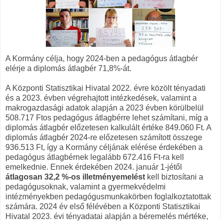
A Kormány célja, hogy 2024-ben a pedagógus átlagbér
elérje a diplomás átlagbér 71,8%-át.
A Központi Statisztikai Hivatal 2022. évre közölt tényadati
és a 2023. évben végrehajtott intézkedések, valamint a
makrogazdasági adatok alapján a 2023 évben körülbelül
508.717 Ftos pedagógus átlagbérre lehet számítani, míg a
diplomás átlagbér előzetesen kalkulált értéke 849.060 Ft. A
diplomás átlagbér 2024-re előzetesen számított összege
936.513 Ft, így a Kormány céljának elérése érdekében a
pedagógus átlagbérnek legalább 672.416 Ft-ra kell
emelkednie. Ennek érdekében 2024. január 1-jétől
átlagosan 32,2 %-os illetményemelést
kell biztosítani a
pedagógusoknak, valamint a gyermekvédelmi
intézményekben pedagógusmunkakörben foglalkoztatottak
számára. 2024 év első félévében a Központi Statisztikai
Hivatal 2023. évi tényadatai alapján a béremelés mértéke,