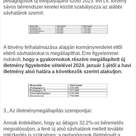
pedagógusok új életpályájáról szóló 2023. évi LII. törvény
sávos bérrendszer keretei között szabályozza az alábbi
sávhatárok szerint:
A törvény felhatalmazása alapján kormányrendelet ettől
eltérő sávhatárokat is megállapíthat. Erre figyelemmel
indokolt,
hogy a gyakornokok részére megállapított új
illetmény figyelembe vételével 2024. január 1-jétől a havi
illetmény alsó határa a következők szerint alakuljon
:
3., Az illetménymegállapítás szempontjai:
Annak érdekében, hogy az átlagos 32.2%-os béremelés
megvalósuljon, a fenti új alsó sávhatárok mellett további
intézkedés is szükséges: a pedagógusok illetményét a