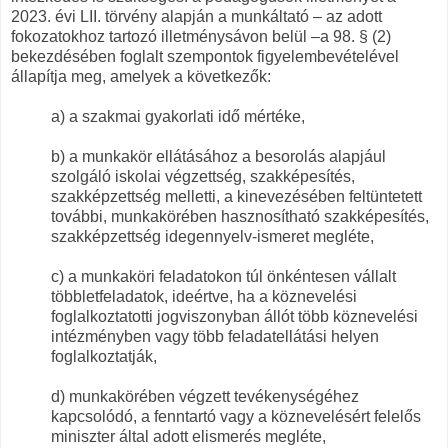
2023. évi LII. törvény alapján a munkáltató – az adott
fokozatokhoz tartozó illetménysávon belül –a 98. § (2)
bekezdésében foglalt szempontok figyelembevételével
állapítja meg, amelyek a következők:
a) a szakmai gyakorlati idő mértéke,
b) a munkakör ellátásához a besorolás alapjául
szolgáló iskolai végzettség, szakképesítés,
szakképzettség melletti, a kinevezésében feltüntetett
további, munkakörében hasznosítható szakképesítés,
szakképzettség idegennyelv-ismeret megléte,
c) a munkaköri feladatokon túl önkéntesen vállalt
többletfeladatok, ideértve, ha a köznevelési
foglalkoztatotti jogviszonyban állót több köznevelési
intézményben vagy több feladatellátási helyen
foglalkoztatják,
d) munkakörében végzett tevékenységéhez
kapcsolódó, a fenntartó vagy a köznevelésért felelős
miniszter által adott elismerés megléte,