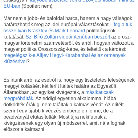
EU-ban
(Spoiler: nem),
Már nem a jobb- és baloldal harca, hanem a nagy válságok
határozhatják meg az idei európai választásokat –
foglaltuk
össze Ivan Krasztev és Mark Leonard
politológusok
kutatását,
Sz. Bíró Zoltán videóinterjúban beszélt
az orosz-
magyar történelmi számvetésről, és arról, hogyan változott a
magyar politika Oroszország-képe, és feltettük a kérdést:
megelégszik-e Alijev Hegyi-Karabahhal és az örmények
kiűzésével
?
És írtunk arról az esetről is, hogy egy tiszteletes feleségének
meggyilkolásáért két férfit ítéltek halálra az Egyesült
Államokban, az egyiket kivégezték, a
másikat csak
megpróbálták
. Az eddigi egyetlen alkalommal hiába
döfködték órákig, nem találtak alkalmas vénát. Az elítélt
szerint egy újabb kivégzés embertelen lenne, de a
beadványát elutasították. Most újra nekifutnak a
kivégzésének egy olyan új módszerrel, amit nála fognak
először alkalmazni.