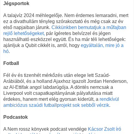
Jégsportok
A talajvíz 2024 méhlegelője. Nem érdemes lemaradni, mert
ez a divathullám tényleg szórakoztató és még csak az év
első napjaiban járunk.
Cikkünkben bemutatjuk a műfajban
rejlő lehetőségeket,
pár ígéretes belvízzel és jégen
használható eszközzel együtt. És ha már téli lehetőségek:
ajánljuk a Qubit cikkét is, arról, hogy
egyáltalán, mire jó a
hó
.
Fotball
Fél év és tizenhét mérkőzés után elege lett Szaúd-
Arábiából, és a holland Ajaxhoz igazolt Jordan Henderson,
az Al-Ettifak angol labdarúgója. A döntés nemcsak a
Liverpool volt csapatkapitányának pályafutása miatt
érdekes, hanem mert elég gyorsan kiderült, a
rendkívül
ambiciózus szaúdi futballprojekt sok sebből vérzik
.
Podcastok
A Nem rossz könyvek podcast vendége
Kácsor Zsolt író