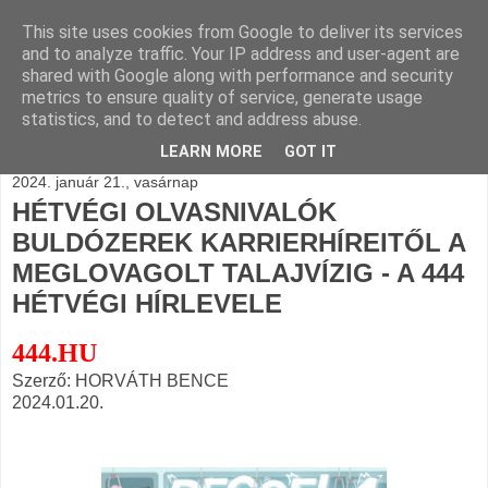
This site uses cookies from Google to deliver its services
BLOGÁSZAT, napi
and to analyze traffic. Your IP address and user-agent are
shared with Google along with performance and security
blogjava
metrics to ensure quality of service, generate usage
statistics, and to detect and address abuse.
LEARN MORE
GOT IT
2024. január 21., vasárnap
HÉTVÉGI OLVASNIVALÓK
BULDÓZEREK KARRIERHÍREITŐL A
MEGLOVAGOLT TALAJVÍZIG - A 444
HÉTVÉGI HÍRLEVELE
444.HU
Szerző: HORVÁTH BENCE
2024.01.20.