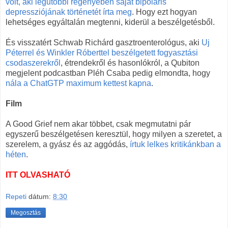
volt, aki legutóbbi regényében saját bipoláris
depressziójának történetét írta meg
. Hogy ezt hogyan
lehetséges egyáltalán megtenni, kiderül a beszélgetésből.
És visszatért Schwab Richárd gasztroenterológus, aki
Uj
Péterrel és Winkler Róberttel beszélgetett fogyasztási
csodaszerekről
, étrendekről és hasonlókról, a Qubiton
megjelent podcastban Pléh Csaba pedig elmondta, hogy
nála a ChatGTP maximum kettest kapna
.
Film
A Good Grief nem akar többet, csak megmutatni pár
egyszerű beszélgetésen keresztül, hogy milyen a szeretet, a
szerelem, a gyász és az aggódás,
írtuk lelkes kritikánkban a
héten
.
ITT OLVASHATÓ
Repeti
dátum:
8:30
Megosztás