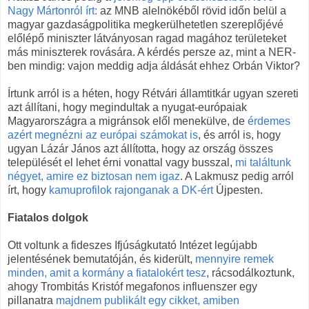
Nagy Mártonról írt:
az MNB alelnökéből rövid időn belül a
magyar gazdaságpolitika megkerülhetetlen szereplőjévé
előlépő miniszter látványosan ragad magához területeket
más miniszterek rovására. A kérdés persze az, mint a NER-
ben mindig: vajon meddig adja áldását ehhez Orbán Viktor?
Írtunk arról is a héten, hogy Rétvári államtitkár ugyan szereti
azt állítani, hogy megindultak a nyugat-európaiak
Magyarországra a migránsok elől menekülve, de
érdemes
azért megnézni az európai számokat is
, és arról is, hogy
ugyan Lázár János azt állította, hogy az ország összes
települését el lehet érni vonattal vagy busszal,
mi találtunk
négyet, amire ez biztosan nem igaz
. A Lakmusz pedig arról
írt, hogy
kamuprofilok rajonganak a DK-ért
Újpesten.
Fiatalos dolgok
Ott voltunk a fideszes Ifjúságkutató Intézet legújabb
jelentésének bemutatóján, és kiderült,
mennyire remek
minden, amit a kormány a fiatalokért tesz
, rácsodálkoztunk,
ahogy Trombitás Kristóf megafonos influenszer egy
pillanatra
majdnem publikált egy cikket, amiben