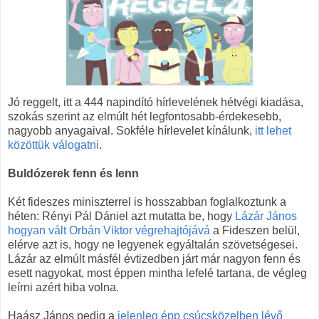
Jó reggelt, itt a 444 napindító hírlevelének hétvégi kiadása,
szokás szerint az elmúlt hét legfontosabb-érdekesebb,
nagyobb anyagaival. Sokféle hírlevelet kínálunk,
itt lehet
közöttük válogatni
.
Buldózerek fenn és lenn
Két fideszes miniszterrel is hosszabban foglalkoztunk a
héten: Rényi Pál Dániel azt mutatta be, hogy
Lázár János
hogyan vált Orbán Viktor végrehajtójává
a Fideszen belül,
elérve azt is, hogy ne legyenek egyáltalán szövetségesei.
Lázár az elmúlt másfél évtizedben járt már nagyon fenn és
esett nagyokat, most éppen mintha lefelé tartana, de végleg
leírni azért hiba volna.
Haász János pedig a
jelenleg épp csúcsközelben lévő