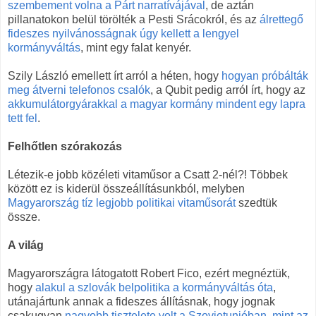
szembement volna a Párt narratívájával
, de aztán
pillanatokon belül törölték a Pesti Srácokról, és az
álrettegő
fideszes nyilvánosságnak úgy kellett a lengyel
kormányváltás
, mint egy falat kenyér.
Szily László emellett írt arról a héten, hogy
hogyan próbálták
meg átverni telefonos csalók
, a Qubit pedig arról írt, hogy az
akkumulátorgyárakkal a magyar kormány mindent egy lapra
tett fel
.
Felhőtlen szórakozás
Létezik-e jobb közéleti vitaműsor a Csatt 2-nél?! Többek
között ez is kiderül összeállításunkból, melyben
Magyarország tíz legjobb politikai vitaműsorát
szedtük
össze.
A világ
Magyarországra látogatott Robert Fico, ezért megnéztük,
hogy
alakul a szlovák belpolitika a kormányváltás óta
,
utánajártunk annak a fideszes állításnak, hogy jognak
csakugyan
nagyobb tisztelete volt a Szovjetunióban, mint az