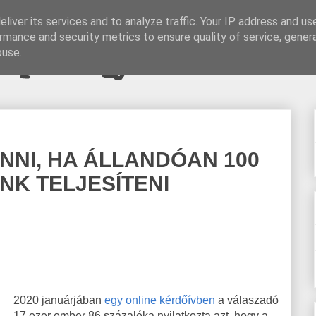
liver its services and to analyze traffic. Your IP address and us
rmance and security metrics to ensure quality of service, gene
pi blogjava
buse.
NI, HA ÁLLANDÓAN 100
K TELJESÍTENI
2020 januárjában
egy online kérdőívben
a válaszadó
17 ezer ember 86 százaléka nyilatkozta azt, hogy a