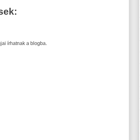
sek:
ai írhatnak a blogba.