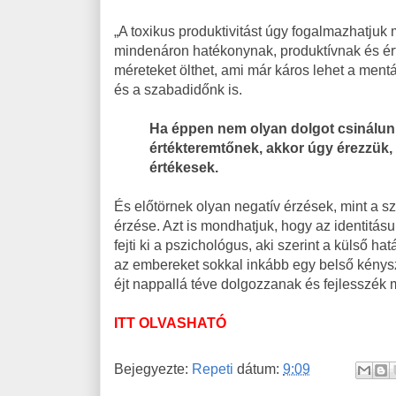
„A toxikus produktivitást úgy fogalmazhatjuk
mindenáron hatékonynak, produktívnak és ér
méreteket ölthet, ami már káros lehet a ment
és a szabadidőnk is.
Ha éppen nem olyan dolgot csinálun
értékteremtőnek, akkor úgy érezzük,
értékesek.
És előtörnek olyan negatív érzések, mint a s
érzése. Azt is mondhatjuk, hogy az identitás
fejti ki a pszichológus, aki szerint a külső h
az embereket sokkal inkább egy belső kénysz
éjt nappallá téve dolgozzanak és fejlesszék 
ITT OLVASHATÓ
Bejegyezte:
Repeti
dátum:
9:09