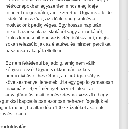
hétköznapokban egyszerűen nincs elég ideje
mindent megcsinálni, amit szeretne. Ugyanis a to do
listek túl hosszúak, az időnk, energiánk és a
motivációnk pedig véges. Egy hosszú nap után,
mikor hazaesünk az iskolából vagy a munkából,
fontos lenne a pihenésre is elég időt szánni, mégis
sokan telezsúfolják az életüket, és minden percüket
hasznosan akarják eltölteni.
Ez nem feltétlenül baj addig, amíg nem válik
kényszeressé. Ugyanis ekkor már toxikus
produktivitásról beszélünk, aminek igen súlyos
következményei lehetnek. „Ha egy gép folyamatosan
maximális teljesítménnyel üzemel, akkor az
anyagfáradás miatt természetesnek vesszük, hogy
Magunkkal kapcsolatban azonban nehezen fogadjuk el
 fogunk menni, ha állandóan 100 százalékot akarunk
gus és coach.
produktivitás