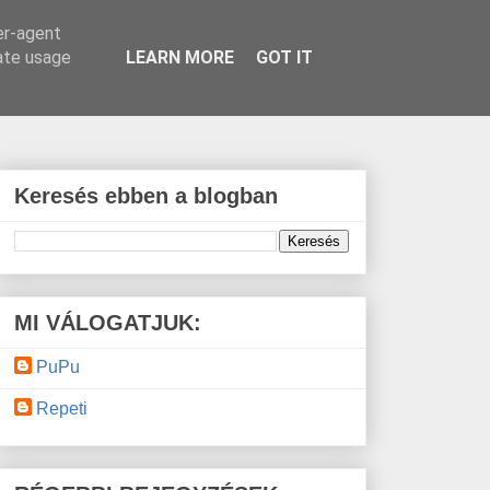
er-agent
rate usage
LEARN MORE
GOT IT
Keresés ebben a blogban
MI VÁLOGATJUK:
PuPu
Repeti