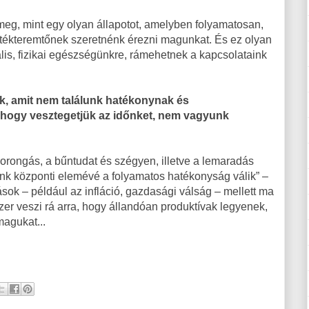
 meg, mint egy olyan állapotot, amelyben folyamatosan,
tékteremtőnek szeretnénk érezni magunkat. És ez olyan
ális, fizikai egészségünkre, rámehetnek a kapcsolataink
k, amit nem találunk hatékonynak és
 hogy vesztegetjük az időnket, nem vagyunk
zorongás, a bűntudat és szégyen, illetve a lemaradás
unk központi elemévé a folyamatos hatékonyság válik” –
atások – például az infláció, gazdasági válság – mellett ma
er veszi rá arra, hogy állandóan produktívak legyenek,
magukat...