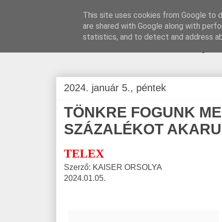
This site uses cookies from Google to de
are shared with Google along with perfo
BLOGÁSZAT, na
statistics, and to detect and address a
2024. január 5., péntek
TÖNKRE FOGUNK MEN
SZÁZALÉKOT AKARUN
TELEX
Szerző: KAISER ORSOLYA
2024.01.05.