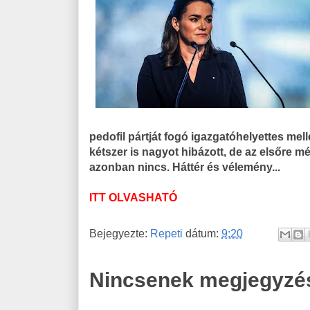
pedofil pártját fogó igazgatóhelyettes mell
kétszer is nagyot hibázott, de az elsőre m
azonban nincs. Háttér és vélemény...
ITT OLVASHATÓ
Bejegyezte:
Repeti
dátum:
9:20
Nincsenek megjegyzé