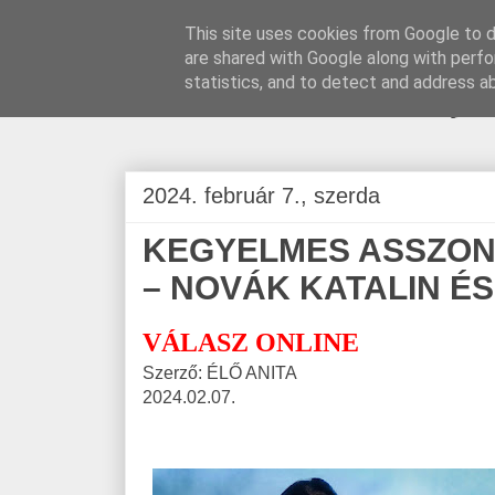
This site uses cookies from Google to de
are shared with Google along with perfo
BLOGÁSZAT, na
statistics, and to detect and address a
2024. február 7., szerda
KEGYELMES ASSZONY
– NOVÁK KATALIN ÉS
VÁLASZ ONLINE
Szerző: ÉLŐ ANITA
2024.02.07.