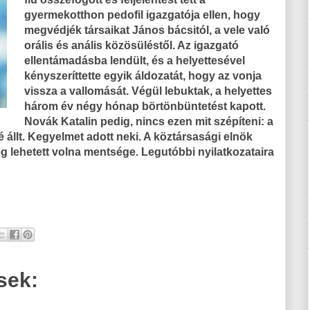
gyermekotthon pedofil igazgatója ellen, hogy
megvédjék társaikat János bácsitól, a vele való
orális és anális közösüléstől. Az igazgató
ellentámadásba lendült, és a helyettesével
kényszeríttette egyik áldozatát, hogy az vonja
vissza a vallomását. Végül lebuktak, a helyettes
három év négy hónap börtönbüntetést kapott.
Novák Katalin pedig, nincs ezen mit szépíteni: a
é állt. Kegyelmet adott neki. A köztársasági elnök
ég lehetett volna mentsége. Legutóbbi nyilatkozataira
sek: