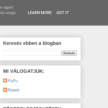
er-agent
rate usage
LEARN MORE
GOT IT
Keresés ebben a blogban
MI VÁLOGATJUK:
PuPu
Repeti