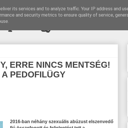
liver its services and to analyze traffic. Your IP address and us
rmance and security metrics to ensure quality of service, gene
pi blogjava
buse.
, ERRE NINCS MENTSÉG!
 A PEDOFILÜGY
2016-ban néhány szexuális abúzust elszenvedő
fiú összefogott és feljelentést tett a