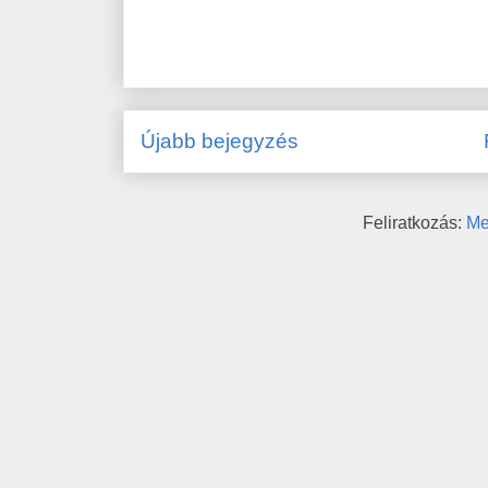
Újabb bejegyzés
Feliratkozás:
Me