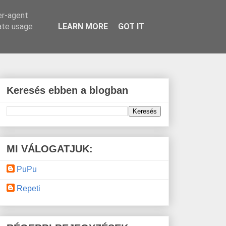
er-agent
rate usage
LEARN MORE
GOT IT
Keresés ebben a blogban
MI VÁLOGATJUK:
PuPu
Repeti