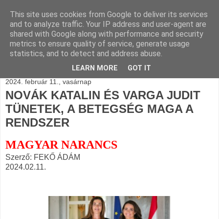
This site uses cookies from Google to deliver its services
BLOGÁSZAT, napi
and to analyze traffic. Your IP address and user-agent are
shared with Google along with performance and security
blogjava
metrics to ensure quality of service, generate usage
statistics, and to detect and address abuse.
LEARN MORE
GOT IT
2024. február 11., vasárnap
NOVÁK KATALIN ÉS VARGA JUDIT
TÜNETEK, A BETEGSÉG MAGA A
RENDSZER
MAGYAR NARANCS
Szerző: FEKŐ ÁDÁM
2024.02.11.