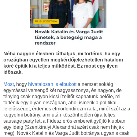
Néha nagyon élesben láthatjuk, mi történik, ha egy
országban egyetlen megkérdőjelezhetetlen hatalom
köré építik ki a teljes működést. Ez most egy ilyen
időszak.
Most,
hogy
hivatalosan is elbukott
a nemzet sokáig
egymással versengő két nagyasszonya, és nagyon, de
tényleg csak nagyon kicsi ízelítőt kaphatunk belőle, mi
történik egy olyan országban, ahol ismerik a politikai
felelősséget, érdemes elmorfondírozni rajta, miről szól az a
kegyelmi botrány, ami után köszönhetően újra teljes
sausage party lett a Fidesz erős embereit gyűjtő klubban
egy ideig (Szentkirályi Alexandrát azért csak nem hívják
meg). Novák Katalin és Varga Judit botránya ugyanis csak