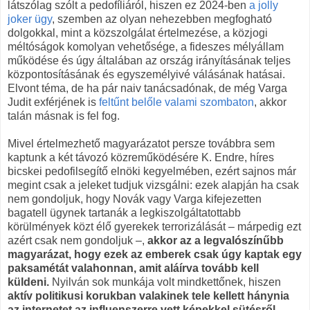
látszólag szólt a pedofíliáról, hiszen ez 2024-ben
a jolly
joker ügy
, szemben az olyan nehezebben megfogható
dolgokkal, mint a közszolgálat értelmezése, a közjogi
méltóságok komolyan vehetősége, a fideszes mélyállam
működése és úgy általában az ország irányításának teljes
központosításának és egyszemélyivé válásának hatásai.
Elvont téma, de ha pár naiv tanácsadónak, de még Varga
Judit exférjének is
feltűnt belőle valami szombaton
, akkor
talán másnak is fel fog.
Mivel értelmezhető magyarázatot persze továbbra sem
kaptunk a két távozó közreműködésére K. Endre, híres
bicskei pedofilsegítő elnöki kegyelmében, ezért sajnos már
megint csak a jeleket tudjuk vizsgálni: ezek alapján ha csak
nem gondoljuk, hogy Novák vagy Varga kifejezetten
bagatell ügynek tartanák a legkiszolgáltatottabb
körülmények közt élő gyerekek terrorizálását – márpedig ezt
azért csak nem gondoljuk –,
akkor az a legvalószínűbb
magyarázat, hogy ezek az emberek csak úgy kaptak egy
paksamétát valahonnan, amit aláírva tovább kell
küldeni.
Nyilván sok munkája volt mindkettőnek, hiszen
aktív politikusi korukban valakinek tele kellett hánynia
az internetet az influenszerre vett képekkel sütésről,