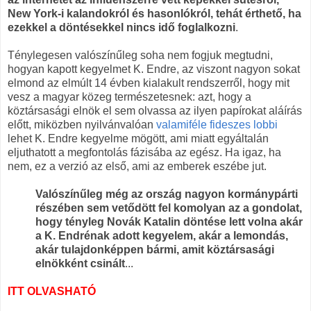
New York-i kalandokról és hasonlókról, tehát érthető, ha
ezekkel a döntésekkel nincs idő foglalkozni
.
Ténylegesen valószínűleg soha nem fogjuk megtudni,
hogyan kapott kegyelmet K. Endre, az viszont nagyon sokat
elmond az elmúlt 14 évben kialakult rendszerről, hogy mit
vesz a magyar közeg természetesnek: azt, hogy a
köztársasági elnök el sem olvassa az ilyen papírokat aláírás
előtt, miközben nyilvánvalóan
valamiféle fideszes lobbi
lehet K. Endre kegyelme mögött, ami miatt egyáltalán
eljuthatott a megfontolás fázisába az egész. Ha igaz, ha
nem, ez a verzió az első, ami az emberek eszébe jut.
Valószínűleg még az ország nagyon kormánypárti
részében sem vetődött fel komolyan az a gondolat,
hogy tényleg Novák Katalin döntése lett volna akár
a K. Endrénak adott kegyelem, akár a lemondás,
akár tulajdonképpen bármi, amit köztársasági
elnökként csinált
...
ITT OLVASHATÓ