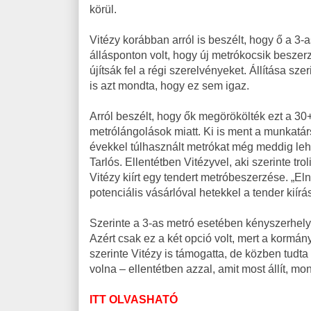
körül.
Vitézy korábban arról is beszélt, hogy ő a 3
állásponton volt, hogy új metrókocsik besze
újítsák fel a régi szerelvényeket. Állítása sze
is azt mondta, hogy ez sem igaz.
Arról beszélt, hogy ők megörökölték ezt a 3
metrólángolások miatt. Ki is ment a munkatá
évekkel túlhasznált metrókat még meddig leh
Tarlós. Ellentétben Vitézyvel, aki szerinte tro
Vitézy kiírt egy tendert metróbeszerzése. „E
potenciális vásárlóval hetekkel a tender kiírá
Szerinte a 3-as metró esetében kényszerhelyzet
Azért csak ez a két opció volt, mert a kormány
szerinte Vitézy is támogatta, de közben tudta 
volna – ellentétben azzal, amit most állít, mon
ITT OLVASHATÓ