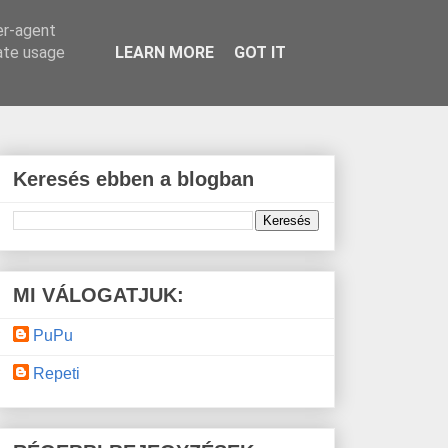
er-agent
rate usage
LEARN MORE
GOT IT
Keresés ebben a blogban
MI VÁLOGATJUK:
PuPu
Repeti