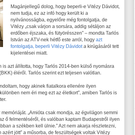
Magánjellegű dolog, hogy beperli-e Vitézy Dávidot,
nem tudja, ez az infó hogy került ki a
nyilvánosságba, egyelőre még fontolgatja, de
Vitézy „csak várjon a sorsára, addig sétáljon az
erdőben éjszaka, és fütyörésszen” – mondta Tarlós
István az ATV-nek hétfő este arról, hogy
azt
fontolgatja, beperli Vitézy Dávidot
a kirúgásáról tett
kijelentései miatt.
 is azt állította, hogy Tarlós 2014-ben külső nyomásra
KK) éléről. Tarlós szerint ezt teljesen valótlan.
doltam, hogy akinek fiatalkora ellenére ilyen
ülönben nem éri meg ezt az életkort”, amiben Tarlós is
er.
itézy memóriáját. „Amióta csak mondja, az égvilágon semmi
az ő felmentéséről, és valóban kaptam Budapestről ilyen
bban a székben kell ülnie.” Azt nem akarja részletezni,
 azért jött” a műsorba, de feszültségek voltak Vitézy