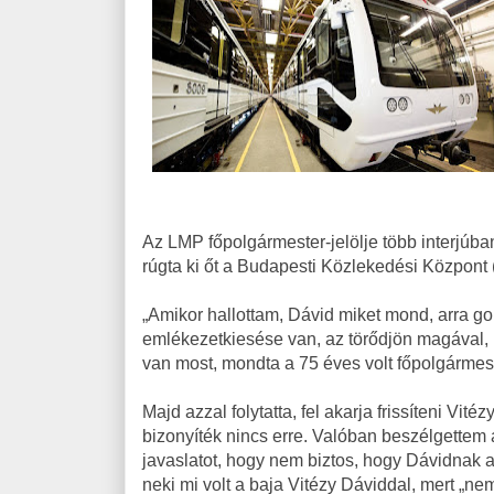
Az LMP főpolgármester-jelölje több interjúban
rúgta ki őt a Budapesti Közlekedési Központ (B
„Amikor hallottam, Dávid miket mond, arra gon
emlékezetkiesése van, az törődjön magával, k
van most, mondta a 75 éves volt főpolgármest
Majd azzal folytatta, fel akarja frissíteni V
bizonyíték nincs erre. Valóban beszélgettem 
javaslatot, hogy nem biztos, hogy Dávidnak a
neki mi volt a baja Vitézy Dáviddal, mert „nem