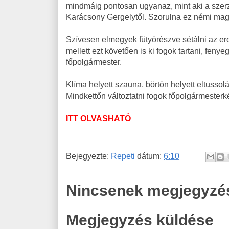
mindmáig pontosan ugyanaz, mint aki a szerző
Karácsony Gergelytől. Szorulna ez némi mag
Szívesen elmegyek fütyörészve sétálni az erdő
mellett ezt követően is ki fogok tartani, feny
főpolgármester.
Klíma helyett szauna, börtön helyett eltussol
Mindkettőn változtatni fogok főpolgármesterk
ITT OLVASHATÓ
Bejegyezte:
Repeti
dátum:
6:10
Nincsenek megjegyzé
Megjegyzés küldése