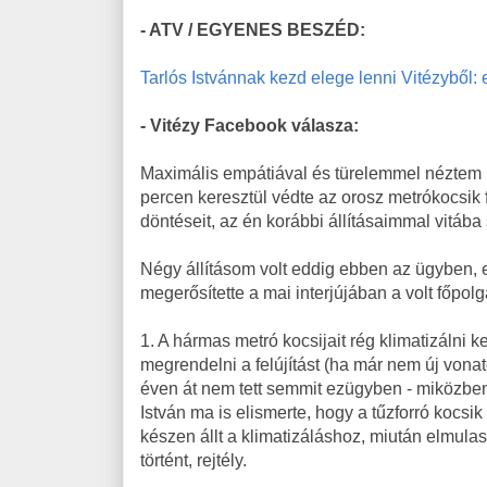
- ATV / EGYENES BESZÉD:
Tarlós Istvánnak kezd elege lenni Vitézyből: 
- Vitézy Facebook válasza:
Maximális empátiával és türelemmel néztem ma
percen keresztül védte az orosz metrókocsik 
döntéseit, az én korábbi állításaimmal vitába 
Négy állításom volt eddig ebben az ügyben,
megerősítette a mai interjújában a volt főpol
1. A hármas metró kocsijait rég klimatizálni ke
megrendelni a felújítást (ha már nem új vonat
éven át nem tett semmit ezügyben - miközben
István ma is elismerte, hogy a tűzforró koc
készen állt a klimatizáláshoz, miután elmulasz
történt, rejtély.