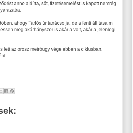
dést anno aláírta, sőt, fizetésemelést is kapott nemrég
yarázatra.
ben, ahogy Tarlós úr tanácsolja, de a fenti állításaim
egessen meg akárhányszor is akár a volt, akár a jelenlegi
ás lett az orosz metróügy vége ebben a ciklusban.
ént.
sek: