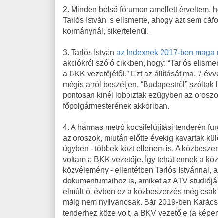
2. Minden belső fórumon amellett érveltem, h
Tarlós István is elismerte, ahogy azt sem cáf
kormánynál, sikertelenül.
3. Tarlós István
az Indexnek 2017-ben maga
akciókról szóló cikkben, hogy: “Tarlós elis
a BKK vezetőjétől.” Ezt az állítását ma, 7 é
mégis arról beszéljen, “Budapestről” szóltak 
pontosan kinél lobbiztak ezügyben az oroszo
főpolgármesterének akkoriban.
4. A hármas metró kocsifelújítási tenderén fu
az oroszok, miután előtte évekig kavartak kü
ügyben - többek közt ellenem is. A közbeszer
voltam a BKK vezetője. Így tehát ennek a kö
közvélemény - ellentétben Tarlós Istvánnal, 
dokumentumaihoz is, amiket az ATV studiójába
elmúlt öt évben ez a közbeszerzés még csak 
máig nem nyilvánosak. Bár 2019-ben Karácso
tenderhez köze volt, a BKV vezetője (a képen 