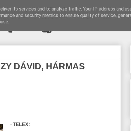
liver its services and to analyze traffic. Your IP address and us
rmance and security metrics to ensure quality of service, gene
pi blogjava
buse.
ÉZY DÁVID, HÁRMAS
- TELEX: