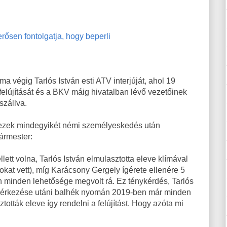
erősen fontolgatja, hogy beperli
 végig Tarlós István esti ATV interjúját, ahol 19
felújítását és a BKV máig hivatalban lévő vezetőinek
szállva.
 ezek mindegyikét némi személyeskedés után
gármester:
llett volna, Tarlós István elmulasztotta eleve klímával
okat vett), míg Karácsony Gergely ígérete ellenére 5
 minden lehetősége megvolt rá. Ez ténykérdés, Tarlós
sik érkezése utáni balhék nyomán 2019-ben már minden
tották eleve így rendelni a felújítást. Hogy azóta mi