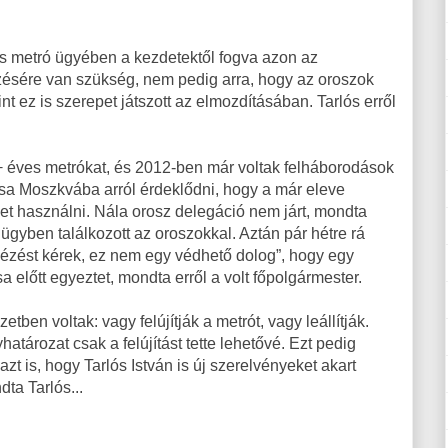
-as metró ügyében a kezdetektől fogva azon az
rzésére van szükség, nem pedig arra, hogy az oroszok
rint ez is szerepet játszott az elmozdításában. Tarlós erről
0+ éves metrókat, és 2012-ben már voltak felháborodások
rsa Moszkvába arról érdeklődni, hogy a már eleve
et használni. Nála orosz delegáció nem járt, mondta
liügyben találkozott az oroszokkal. Aztán pár hétre rá
lnézést kérek, ez nem egy védhető dolog”, hogy egy
sa előtt egyeztet, mondta erről a volt főpolgármester.
ben voltak: vagy felújítják a metrót, vagy leállítják.
határozat csak a felújítást tette lehetővé. Ezt pedig
azt is, hogy Tarlós István is új szerelvényeket akart
dta Tarlós...