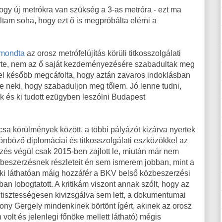
ogy új metrókra van szükség a 3-as metróra - ezt ma
oltam soha, hogy ezt ő is megpróbálta elérni a
 mondta
az orosz metrófelújítás körüli titkosszolgálati
merte, nem az ő saját kezdeményezésére szabadultak meg
vvel később megcáfolta, hogy aztán zavaros indoklásban
le neki, hogy szabaduljon meg tőlem. Jó lenne tudni,
k és ki tudott ezügyben leszólni Budapest
rcsa körülmények között, a többi pályázót kizárva nyertek
lönböző diplomáciai és titkosszolgálati eszközökkel az
zés végül csak 2015-ben zajlott le, miután már nem
zbeszerzésnek részleteit én sem ismerem jobban, mint a
aki láthatóan máig hozzáfér a BKV belső közbeszerzési
n lobogtatott. A kritikám viszont annak szólt, hogy az
tisztességesen kivizsgálva sem lett, a dokumentumai
ny Gergely mindenkinek börtönt ígért, akinek az orosz
volt és jelenlegi főnöke mellett látható) mégis