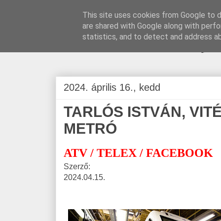
This site uses cookies from Google to de
are shared with Google along with perfo
BLOGÁSZAT, na
statistics, and to detect and address a
2024. április 16., kedd
TARLÓS ISTVÁN, VIT
METRÓ
ATV / TELEX / FACEBOOK
Szerző:
2024.04.15.