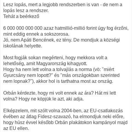
Lesz lopás, mert a legjobb rendszerben is van - de nem a
lopás lesz a rendszer.
Tehát a beérkező
6 000 000 000 000 azaz hatmillió-millió forint úgy fog érzőni,
mint eddig ennek a sokszorosa.
Jó, nem Apáti Bencének, ez tény. De mondjuk a községi
iskolának helyette.
Most fogják sokan megérteni, hogy mekkora volt a
lehetőség, amit Magyarország kihagyott.
Hogy ha nem lett volna a tolvajlás a norma (vö: "miért
Gyurcsány nem lopott?" és "más országokban szerinted
nem lopnak?"), akkor hol is tarthatna most az ország.
Orbán kérdezte, hogy mi volt ennek az ára? Hát mi lett
volna? Hogy ne köpjük le azt, aki adja.
Elképzelem, mit szólt volna 2004-ben, az EU-csatlakozás
évében az átlag Fidesz-szavazó, ha elmondjuk neki előre,
hogy húsz évvel később Orbán plakátokon kampányol majd
az EU ellen.