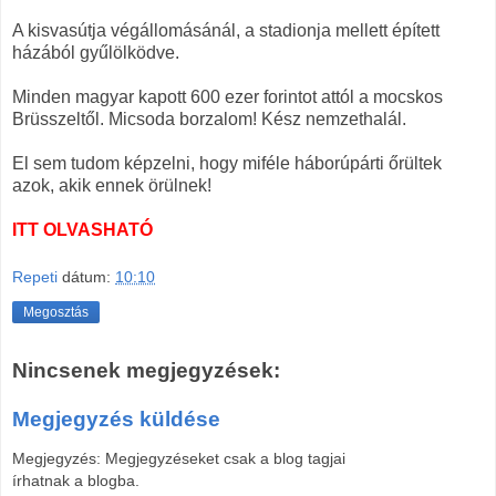
A kisvasútja végállomásánál, a stadionja mellett épített
házából gyűlölködve.
Minden magyar kapott 600 ezer forintot attól a mocskos
Brüsszeltől. Micsoda borzalom! Kész nemzethalál.
El sem tudom képzelni, hogy miféle háborúpárti őrültek
azok, akik ennek örülnek!
ITT OLVASHATÓ
Repeti
dátum:
10:10
Megosztás
Nincsenek megjegyzések:
Megjegyzés küldése
Megjegyzés: Megjegyzéseket csak a blog tagjai
írhatnak a blogba.