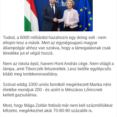
Tudod, a 6000 milliárdot hazahozni egy dolog volt - nem
ellopni lesz a másik. Mert az egységsugarú magyar
állampolgár ahhoz van szokva, hogy a támogatásnak csak
töredéke jut el végül hozzá.
Nem az iskola épül, hanem Hont András cége. Nem világít a
lámpa, amit Tiborczék felszereltek. Lesz belőle egylépcsős
kilátó meg lombkoronasétány.
Szóval eddig 1000 uniós forintból megérkezett Marika néni
életébe mondjuk 200 - és azért is Mészáros Lőrincnek
kellett gazsulálnia.
Most, hogy Mága Zoltán fotósát már nem kell százmilliókkal
kifizetni, megérkezhet akár 70-80-90 százalék is.