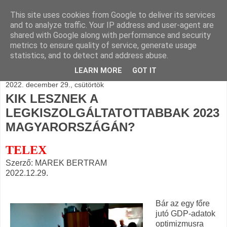
This site uses cookies from Google to deliver its services
BLOGÁSZAT, napi
and to analyze traffic. Your IP address and user-agent are
shared with Google along with performance and security
blogjava
metrics to ensure quality of service, generate usage
statistics, and to detect and address abuse.
LEARN MORE
GOT IT
2022. december 29., csütörtök
KIK LESZNEK A
LEGKISZOLGÁLTATOTTABBAK 2023
MAGYARORSZÁGÁN?
TELEX
Szerző: MAREK BERTRAM
2022.12.29.
Bár az egy főre
jutó GDP-adatok
optimizmusra