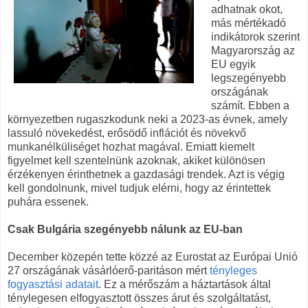
adhatnak okot,
más mértékadó
indikátorok szerint
Magyarország az
EU egyik
legszegényebb
országának
számít. Ebben a
környezetben rugaszkodunk neki a 2023-as évnek, amely
lassuló növekedést, erősödő inflációt és növekvő
munkanélküliséget hozhat magával. Emiatt kiemelt
figyelmet kell szentelnünk azoknak, akiket különösen
érzékenyen érinthetnek a gazdasági trendek. Azt is végig
kell gondolnunk, mivel tudjuk elérni, hogy az érintettek
puhára essenek.
Csak Bulgária szegényebb nálunk az EU-ban
December közepén tette közzé az Eurostat az Európai Unió
27 országának vásárlóerő-paritáson mért
tényleges
fogyasztási adatait
. Ez a mérőszám a háztartások által
ténylegesen elfogyasztott összes árut és szolgáltatást,