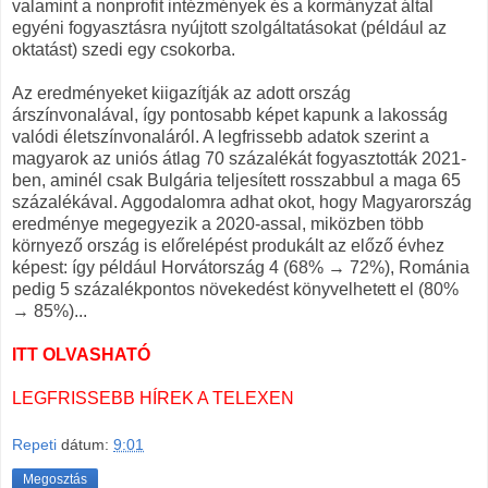
valamint a nonprofit intézmények és a kormányzat által
egyéni fogyasztásra nyújtott szolgáltatásokat (például az
oktatást) szedi egy csokorba.
Az eredményeket kiigazítják az adott ország
árszínvonalával, így pontosabb képet kapunk a lakosság
valódi életszínvonaláról. A legfrissebb adatok szerint a
magyarok az uniós átlag 70 százalékát fogyasztották 2021-
ben, aminél csak Bulgária teljesített rosszabbul a maga 65
százalékával. Aggodalomra adhat okot, hogy Magyarország
eredménye megegyezik a 2020-assal, miközben több
környező ország is előrelépést produkált az előző évhez
képest: így például Horvátország 4 (68% → 72%), Románia
pedig 5 százalékpontos növekedést könyvelhetett el (80%
→ 85%)...
ITT OLVASHATÓ
LEGFRISSEBB HÍREK A TELEXEN
Repeti
dátum:
9:01
Megosztás