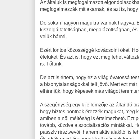
Az általuk is megfogalmazott elgondolásokb
megfogalmazzák mit akarnak, és azt is, hogy
De sokan nagyon magukra vannak hagyva. Egy
kiszolgáltatottságban, megalázottságban, és
velük bármi.
Ezért fontos közösséggé kovácsolni őket. Ho
életüket. És azt is, hogy ezt meg lehet válto
is. Tőlünk.
De azt is értem, hogy ez a világ óvatossá te
a bizonytalanságokkal teli jövő. Mert ezt má
elhinniük, hogy képesek más világot teremt
A szegénység egyik jellemzője az állandó b
hogy biztos pontnak érezzék magukat, meg kell
amiben a női méltóság is értelmezhető. Ezt p
tovább, küzdve a szocializációs mintákkal. 
passzív résztvevői, hanem aktív alakítói is le
ők adják majd. És ennek kell másnak lenni.