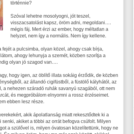
történnie?
Szóval lehetne mosolyogni, jót teszel,
visszacsatolást kapsz, öröm adni, megoldani….
mégis fáj. Mert érzi az ember, hogy méltatlan a
helyzet, nem így a normális. Nem így kellene.
 fejét a pulcsimba, olyan közel, ahogy csak bírja,
 látom, ahogy lehunyja a szemét, közben szorítja a
ndig olyan jó szagod van….
y, hogy igen, az öblítő illata sokáig érződik, de közben
ységből, az állandó cigifüstből, a füstölő kályhától, az
l, a nehezen száradó ruhák savanyú szagából, ott nem
rcát, és megpróbálom elnyomni a rossz érzéseimet.
 nem ebben lesz része.
erekekért, akik ápolatlanság miatt rekesztődtek ki a
senki, akiket a többi az orrát befogva csúfolt. Milyen
ot a szülővel is, milyen óvatosan közelítettünk, hogy ne