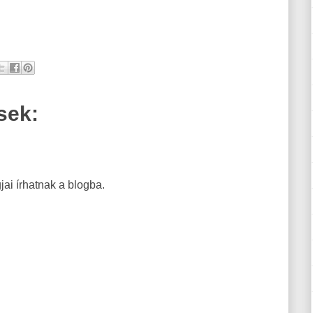
sek:
ai írhatnak a blogba.