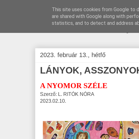
This site uses cookies from Google to de
are shared with Google along with perfo
BLOGÁSZAT, na
statistics, and to detect and address a
2023. február 13., hétfő
LÁNYOK, ASSZONYO
A NYOMOR SZÉLE
Szerző: L. RITÓK NÓRA
2023.02.10.