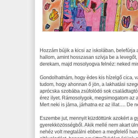
Hozzám bújik a kicsi az iskolában, belefúrja a
hallom, amint hosszasan szívja be a levegőt,
derekam, majd mosolyogva felnéz: neked mi
Gondolhatnám, hogy édes kis hízelgő cica, vag
tudom, hogy ahonnan ő jön, a lakhatási szegén
aprócska szobába zsúfolódó sok családtagtó
érez ilyet. Rámosolygok, megsimogatom az a
Mert neki is járna, járhatna ez az illat…. De
Eszembe jut, mennyit küzdöttünk azokért a gy
gyerekközösségből. Akik mellé nem akart ülni 
nehéz volt megtalálni ebben a megfelelő hang