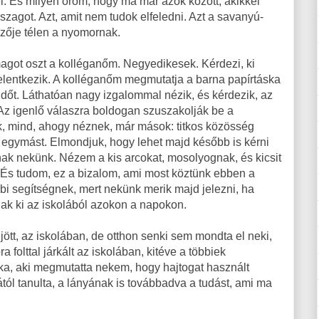
l. És milyen öröm, hogy ma már azok között, akikkel
zagot. Azt, amit nem tudok elfeledni. Azt a savanyú-
mzője télen a nyomornak.
agot oszt a kolléganőm. Negyedikesek. Kérdezi, ki
 jelentkezik. A kolléganőm megmutatja a barna papírtáska
kendőt. Láthatóan nagy izgalommal nézik, és kérdezik, az
Az igenlő válaszra boldogan szuszakolják be a
k, mind, ahogy néznek, már mások: titkos közösség
ik egymást. Elmondjuk, hogy lehet majd később is kérni
nak nekünk. Nézem a kis arcokat, mosolyognak, és kicsit
s. És tudom, ez a bizalom, ami most köztünk ebben a
bbi segítségnek, mert nekünk merik majd jelezni, ha
nak ki az iskolából azokon a napokon.
tt, az iskolában, de otthon senki sem mondta el neki,
 folttal járkált az iskolában, kitéve a többiek
a, aki megmutatta nekem, hogy hajtogat használt
tól tanulta, a lányának is továbbadva a tudást, ami ma