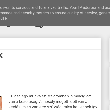
liver its services and to analyze traffic. Your IP address and us
rmance and security metrics to ensure quality of service, gene
pi blogjava
buse.
K
Furcsa egy munka ez. Az örömben is mindig ott
van a keserűség. A mosoly mögött is ott van a
kérdés: miért van erre szükség, miért kell ennek így