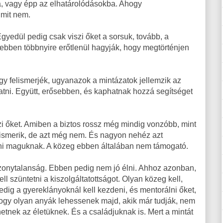
a, vagy épp az elhatárolódásokba. Ahogy
 mit nem.
edül pedig csak viszi őket a sorsuk, tovább, a
 ebben többnyire erőtlenül hagyják, hogy megtörténjen
gy felismerjék, ugyanazok a mintázatok jellemzik az
ztatni. Együtt, erősebben, és kaphatnak hozzá segítséget
szi őket. Amiben a biztos rossz még mindig vonzóbb, mint
r ismerik, de azt még nem. És nagyon nehéz azt
eni maguknak. A közeg ebben általában nem támogató.
izonytalanság. Ebben pedig nem jó élni. Ahhoz azonban,
 szüntetni a kiszolgáltatottságot. Olyan közeg kell,
edig a gyereklányoknál kell kezdeni, és mentorálni őket,
Hogy olyan anyák lehessenek majd, akik már tudják, nem
hetnek az életüknek. És a családjuknak is. Mert a mintát