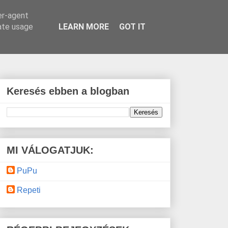
er-agent
rate usage
LEARN MORE
GOT IT
Keresés ebben a blogban
MI VÁLOGATJUK:
PuPu
Repeti