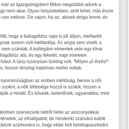
an már az Igazgyöngyben! Mikor megoldást adunk a
gy nem akar. Olyan helyzetekben, amit lehet, más észre
 van intézve. De vajon, ha az, akinek dolga lenne, és
t, hogy a ballagóblúz rajta is jól álljon, melltartót
nynak sosem volt melltartója. Az anyja sem viselt, a
uk nem szántak. A kollégáim elmentek vele egy kínai
llagóblúz alá, és egy feketét, napi viseletre.
átul. A lány iszonyúan boldog volt. “Milyen jó érzés!”-
ni, hiszen tényleg hatalmas mellei voltak.
A nyomorúságban az emberi méltóság, benne a női
e szokni, a nők többsége hozzá is szokik, hiszen a
alják a mintát. És követik, belenőnek, ugyanabba, mint
körben szervezünk hétről hétre az asszonyokkal,
ténetek, az elhallgatott, de mindenki számára tudott
. Jelzik számunkra is, hogy ebbe kell belekapaszkodni.