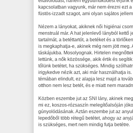
eltávolodást, hanem együttműködést érjünk e
kapcsolatban vagyunk, már nem érezni ezt a s
füstös-izzadt szagot, ami olyan sajátos jelle
Nézem a lányokat, akiknek női higiénai csom
menstruál már. A hat jelenlevő lányból kettő
tartalmát, a betéttartót, a betéket és a törlő
is megkaphatja-e, akinek még nem jött meg. 
táskájukba. Mosolyognak. Hirtelen megnőtte
lettünk, a nők közössége, akik értik és segít
tőlünk betétet, ha szükséges. Mindig szólhat
irigykedve nézik azt, aki már használhatja i
témában elindult, ez alapja lesz majd a tová
otthon nem lesz betét, és e miatt nem marad
Közben eszembe jut az SNI lány, akinek megjö
mi ez, koszos-rózsaszín melegítőalsóján jókora
gúnyolódásának. Aztán eszembe jut az anyuk
lepedőből több rétegű betétet, ahogy az anyjá
is szükséges, mert nem mindig futja betétre.