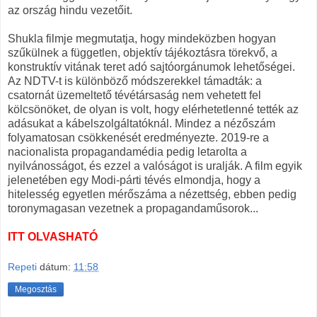
az ország hindu vezetőit.
Shukla filmje megmutatja, hogy mindeközben hogyan
szűkülnek a független, objektív tájékoztásra törekvő, a
konstruktív vitának teret adó sajtóorgánumok lehetőségei.
Az NDTV-t is különböző módszerekkel támadták: a
csatornát üzemeltető tévétársaság nem vehetett fel
kölcsönöket, de olyan is volt, hogy elérhetetlenné tették az
adásukat a kábelszolgáltatóknál. Mindez a nézőszám
folyamatosan csökkenését eredményezte. 2019-re a
nacionalista propagandamédia pedig letarolta a
nyilvánosságot, és ezzel a valóságot is uralják. A film egyik
jelenetében egy Modi-párti tévés elmondja, hogy a
hitelesség egyetlen mérőszáma a nézettség, ebben pedig
toronymagasan vezetnek a propagandaműsorok...
ITT OLVASHATÓ
Repeti
dátum:
11:58
Megosztás