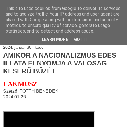
This site uses cookies from Google to deliver its services
BLOGÁSZAT, napi
and to analyze traffic. Your IP address and user-agent are
shared with Google along with performance and security
blogjava
metrics to ensure quality of service, generate usage
statistics, and to detect and address abuse.
LEARN MORE
GOT IT
2024. január 30., kedd
AMIKOR A NACIONALIZMUS ÉDES
ILLATA ELNYOMJA A VALÓSÁG
KESERŰ BŰZÉT
LAKMUSZ
Szerző: TOTTH BENEDEK
2024.01.26.