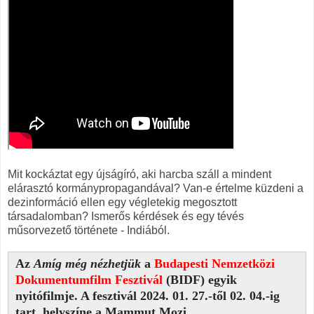
Mit kockáztat egy újságíró, aki harcba száll a mindent
elárasztó kormánypropagandával? Van-e értelme küzdeni a
dezinformáció ellen egy végletekig megosztott
társadalomban? Ismerős kérdések és egy tévés
műsorvezető története - Indiából.
Az
Amíg még nézhetjük
a
Budapesti Nemzetközi
Dokumentumfilm Fesztivál
(BIDF) egyik
nyitófilmje. A fesztivál 2024. 01. 27.-től 02. 04.-ig
tart, helyszíne a Mammut Mozi.