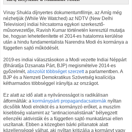
Vinay Shukla díjnyertes dokumentumfilmje, az Amíg még
nézhetjük (While We Watched) az NDTV (New Delhi
Television) indiai hírcsatorna egykori szerkesztő-
műsorvezetője, Ravish Kumar történetén keresztül mutatja
be, hogyan lehetetlenítette el 2014-es hatalomra kerülése
után a hindu fundamentalista Narendra Modi és kormánya a
független sajtó működését.
2019-es indiai választásokon a Modi vezette Indiai Néppárt
(Bháratíja Dzsanata Párt, BJP) megismételve 2014-es
győzelmét,
abszolút többséget szerzett
a parlamentben. A
BJP és a Nemzeti Demokratikus Szövetség koalíciója
kétharmados többséggel irányítja az országot.
Ez alatt az idő alatt a nyilvánosságot is radikálisan
átformálták: a
kormánypárti propagandacsatornák
nyíltan
dicsőítik Modi elnököt és a kormányzó erőket, a muszlim
kisebbség valamint az “antinacionalistának” bélyegzett
ellenzéki aktivisták és a független sajtó munkatársai ellen
uszítanak. Ebben a közegben bárki pillanatok alatt
közellenséggé válhat, aki nyíltan kritizálja a kormányt vagy