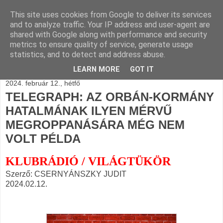
This site uses cookies from Google to deliver its services
BLOGÁSZAT, napi
and to analyze traffic. Your IP address and user-agent are
shared with Google along with performance and security
blogjava
metrics to ensure quality of service, generate usage
statistics, and to detect and address abuse.
LEARN MORE
GOT IT
2024. február 12., hétfő
TELEGRAPH: AZ ORBÁN-KORMÁNY
HATALMÁNAK ILYEN MÉRVŰ
MEGROPPANÁSÁRA MÉG NEM
VOLT PÉLDA
KLUBRÁDIÓ / VILÁGTÜKÖR
Szerző: CSERNYÁNSZKY JUDIT
2024.02.12.