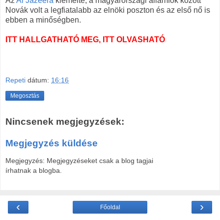
Az
Al Jazeera
kiemelte, a magyarországi államfők között
Novák volt a legfiatalabb az elnöki poszton és az első nő is
ebben a minőségben.
ITT HALLGATHATÓ MEG, ITT OLVASHATÓ
Repeti
dátum:
16:16
Megosztás
Nincsenek megjegyzések:
Megjegyzés küldése
Megjegyzés: Megjegyzéseket csak a blog tagjai
írhatnak a blogba.
‹
›
Főoldal