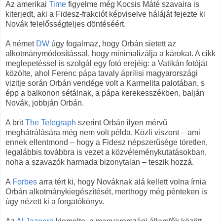
Az amerikai
Time
figyelme még Kocsis Máté szavaira is
kiterjedt, aki a Fidesz-frakciót képviselve háláját fejezte ki
Novák felelősségteljes döntéséért.
A német
DW
úgy fogalmaz, hogy Orbán sietett az
alkotmánymódosítással, hogy minimalizálja a károkat. A cikk
meglepetéssel is szolgál egy fotó erejéig: a Vatikán fotóját
közölte, ahol Ferenc pápa tavaly áprilisi magyarországi
vizitje során Orbán vendége volt a Karmelita palotában, s
épp a balkonon sétálnak, a pápa kerekesszékben, balján
Novák, jobbján Orbán.
A brit
The Telegraph
szerint Orbán ilyen mérvű
meghátrálására még nem volt példa. Közli viszont – ami
ennek ellentmond – hogy a Fidesz népszerűsége töretlen,
legalábbis továbbra is vezet a közvéleménykutatásokban,
noha a szavazók harmada bizonytalan – teszik hozzá.
A
Forbes
arra tért ki, hogy Nováknak alá kellett volna írnia
Orbán alkotmánykiegészítését, merthogy még pénteken is
úgy nézett ki a forgatókönyv.