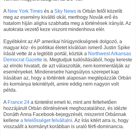
A
New York Times
és a
Sky News
is Orbán felől közelíti
meg az esemény kiváltó okát, merthogy Novák erő és
hatalom híján aligha szabhatta meg a történések irányát. Az
autokrata vezető keze viszont mindenhova elér.
Egyébként az AP amerikai hírügynökségnek dolgozó, a
magyar köz- és politikai életet kíválóan ismerő Justin Spike
írását vette át a legtöbb portál, köztük a
Northwest Arkansas
Democrat Gazette
is. Megtudjuk tudósításából, hogy kereste
az elnöki hivatalt, de azt válaszolták, nem kommentálják az
eseményeket. Mindenesetre hangsúlyos szerepet kap
írásában az, hogy a történtek alaposan megtépázzák Orbán
és kormánya tekintélyét, amire eddig nem nagyon volt
példa.
A
France 24
a tüntetést emeli ki, mint ami feltehetően
hozzájárult Orbán döntésének meghozatalához, és idézte
Donáth Anna Facebook-bejegyzését, miszerint Orbánnak
kellene
a felelősséget felvállalni
. Az írás kitért arra is, hogy
visszaállt a kormányt korábban is uraló férfi-dominancia.