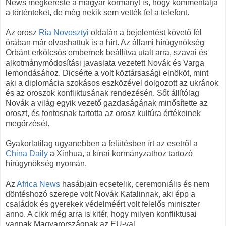
News megkereste a magyar kormányt is, hogy kommentálja
a történteket, de még nekik sem vették fel a telefont.
Az orosz
Ria Novosztyi
oldalán a bejelentést követő fél
órában már olvashattuk is a hírt. Az állami hírügynökség
Orbánt erkölcsös embernek beállítva utalt arra, szavai és
alkotmánymódosítási javaslata vezetett Novák és Varga
lemondásához. Dicsérte a volt köztársasági elnököt, mint
aki a diplomácia szokásos eszközével dolgozott az ukránok
és az oroszok konfliktusának rendezésén. Sőt állítólag
Novák a világ egyik vezető gazdaságának minősítette az
oroszt, és fontosnak tartotta az orosz kultúra értékeinek
megőrzését.
Gyakorlatilag ugyanebben a felütésben írt az esetről a
China Daily
a Xinhua, a kínai kormányzathoz tartozó
hírügynökség nyomán.
Az
Africa News
hasábjain ecsetelik, ceremoniális és nem
döntéshozó szerepe volt Novák Katalinnak, aki épp a
családok és gyerekek védelméért volt felelős miniszter
anno. A cikk még arra is kitér, hogy milyen konfliktusai
vannak Magyarországnak az EU-val.