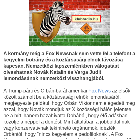
A kormány még a Fox Newsnak sem vette fel a telefont a
kegyelmi botrány és a köztársasági elnök távozása
kapcsán. Nemzetközi lapszemlénkben válogatást
olvashatnak Novák Katalin és Varga Judit
lemondásának nemzetközi visszhangjából.
A Trump-párti és Orbán-barát amerikai
Fox News
az elsők
között számolt be a köztársasági elnök lemondásáról,
megjegyezte például, hogy Orbán Viktor nem elégedett meg
azzal, hogy Novák mondjuk az X közösségi hálón jelentse
be a hírt, hanem hazahívatta Dohából, hogy élő adásban
közölje a néppel a döntést. Mint általában a jobboldalinak
vagy konzervatívnak tekinthető orgánumok, idézték
Orbántól, hogy "nincs kegyelem a pedofiloknak". A Fox